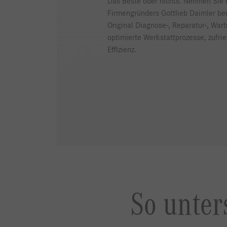
Das Beste oder nichts. Nehmen Sie 
Firmengründers Gottlieb Daimler be
Original Diagnose-, Reparatur-, War
optimierte Werkstattprozesse, zufr
Effizienz.
So unter