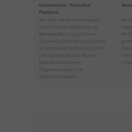
Ganzheitliche "All-In-One"
Work
Plattform
Alle Teile und Werkstattlösungen
Wir u
vereint: von der Bestellung von
Tages
Mercedes-Benz Original-Teilen,
Platt
Original-Tauschteilen und StarParts
gesam
im integrierten Teilekatalog bis hin
abges
zum Digitalen Service Booklet,
und e
Reparaturanleitungen,
richt
Diagnoselösungen und
Spezialwerkzeugen.