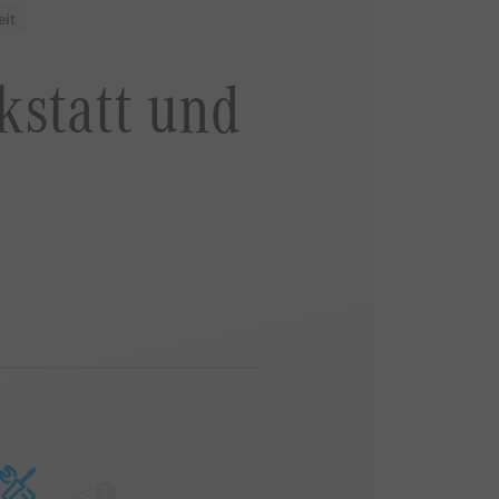
eit
rkstatt und