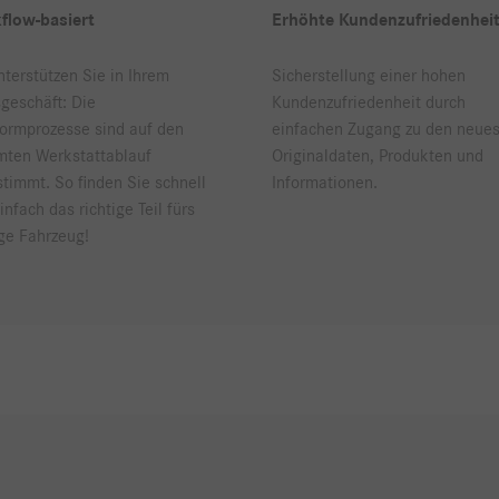
flow-basiert
Erhöhte Kundenzufriedenhei
nterstützen Sie in Ihrem
Sicherstellung einer hohen
geschäft: Die
Kundenzufriedenheit durch
formprozesse sind auf den
einfachen Zugang zu den neue
ten Werkstattablauf
Originaldaten, Produkten und
timmt. So finden Sie schnell
Informationen.
infach das richtige Teil fürs
ige Fahrzeug!