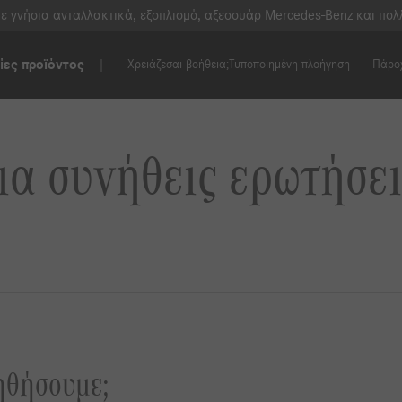
ίτε γνήσια ανταλλακτικά, εξοπλισμό, αξεσουάρ Mercedes-Benz και πο
ες προϊόντος
Χρειάζεσαι βοήθεια;
Τυποποιημένη πλοήγηση
Πάρο
ια συνήθεις ερωτήσει
ηθήσουμε;