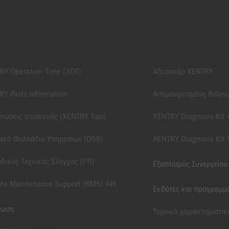
RY Operation Time (XOT)
Αξεσουάρ XENTRY
RY Parts Information
Απομακρυσμένη διάγν
πτώσεις επισκευής (XENTRY Tips)
XENTRY Diagnosis Kit 
ακό Φυλλάδιο Υπηρεσιών (DSB)
XENTRY Diagnosis Kit 
δικός Τεχνικός Έλεγχος (PTI)
Εξοπλισμός Συνεργείου
te Maintenance Support (RMS) API
Εκδότες και προγραμμα
νωση
Τεχνικά χαρακτηριστικ