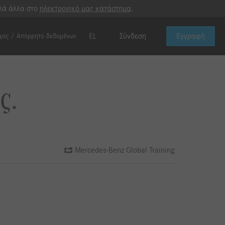
λλά άλλα στο
ηλεκτρονικό μας κατάστημα
.
EL
Σύνδεση
Εγγραφή
χος / Απόρρητο δεδομένων
ς.
Mercedes-Benz Global Training