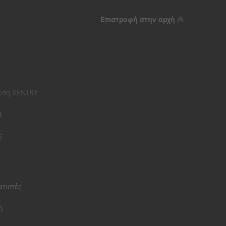
Επιστροφή στην αρχή
ωση XENTRY
4
5
τιστές
ά