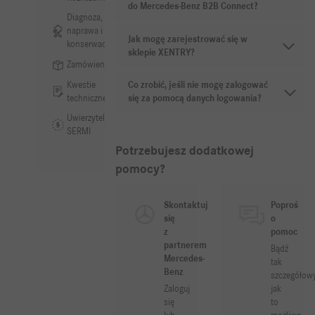
do Mercedes-Benz B2B Connect?
Diagnoza,
naprawa i
Jak mogę zarejestrować się w
konserwacja
sklepie XENTRY?
Zamówienia
Kwestie
Co zrobić, jeśli nie mogę zalogować
techniczne
się za pomocą danych logowania?
Uwierzytelnianie
SERMI
Potrzebujesz dodatkowej
pomocy?
Skontaktuj
Poproś
się
o
z
pomoc
partnerem
Bądź
Mercedes-
tak
Benz
szczegółowy
Zaloguj
jak
się
to