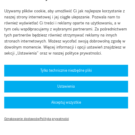
Używamy plików cookie, aby umożliwić Ci jak najlepsze korzystanie z
Powrót do początku
naszej strony internetowej i jej ciągłe ulepszanie. Pozwala nam to
również wyświetlać Ci treści i reklamy oparte na użytkowaniu, a w
tym celu współpracujemy z wybranymi partnerami. Za pośrednictwem
tych partnerów będziesz również otrzymywać reklamy na innych
stronach internetowych. Możesz wycofać swoją dobrowolną zgodę w
dowolnym momencie. Więcej informacji i opcji ustawień znajdziesz w
sekcji „Ustawienia” oraz w naszej polityce prywatności.
Potrzebujesz pomocy?
Mercedes-Benz Global Training
Tylko technicznie niezbędne pliki
Wiadomości
Ustawienia
Pozostałe informacje
Aplikacja B2B Connect
Akceptuj wszystkie
Polityka prywatności B2B Connect
Wpisz numery homologacji (PDF)
Informacje prawne
Warunki użytkowania
Przewodniku po usłudze MFA
Oznakowanie dostawców
Polityka prywatności
Ustawienia plików cookie