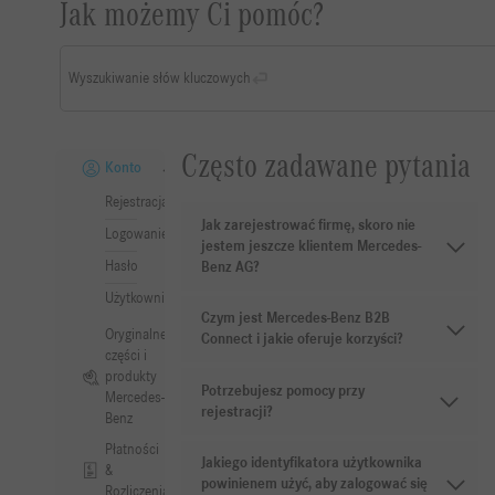
Jak możemy Ci pomóc?
Wyszukiwanie słów kluczowych
Często zadawane pytania
Konto
Rejestracja
Jak zarejestrować firmę, skoro nie
Logowanie
jestem jeszcze klientem Mercedes-
Hasło
Benz AG?
Użytkownik
Czym jest Mercedes-Benz B2B
Oryginalne
Connect i jakie oferuje korzyści?
części i
produkty
Potrzebujesz pomocy przy
Mercedes-
rejestracji?
Benz
Płatności
Jakiego identyfikatora użytkownika
&
powinienem użyć, aby zalogować się
Rozliczenia