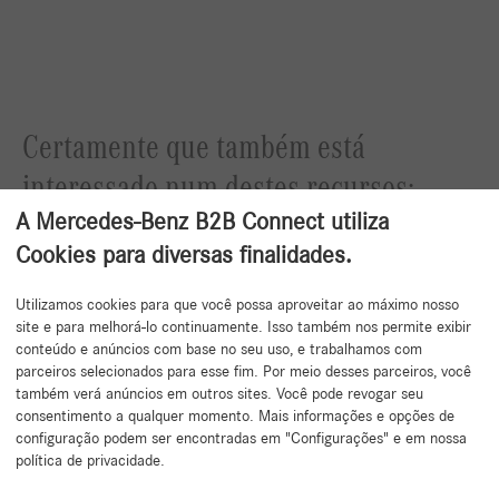
Certamente que também está
interessado num destes recursos:
A Mercedes-Benz B2B Connect utiliza
Carrinho de compras sincronizado entre o Portal Mercedes-Benz B2B
Cookies para diversas finalidades.
Connect e a aplicação móvel Mercedes-Benz B2B Connect Mobile app
Pesquisa de peças com ou sem o recurso da digitalização do VIN do
Utilizamos cookies para que você possa aproveitar ao máximo nosso
veículo através do lente da câmara do seu tablet ou smartphone
site e para melhorá-lo continuamente. Isso também nos permite exibir
Apresentação das recalls atualmente disponíveis para o veículo
conteúdo e anúncios com base no seu uso, e trabalhamos com
parceiros selecionados para esse fim. Por meio desses parceiros, você
também verá anúncios em outros sites. Você pode revogar seu
consentimento a qualquer momento. Mais informações e opções de
configuração podem ser encontradas em "Configurações" e em nossa
política de privacidade.