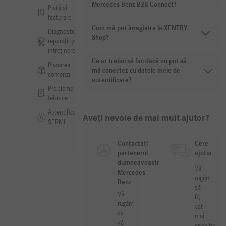
Mercedes-Benz B2B Connect?
Plată și
facturare
Cum mă pot înregistra la XENTRY
Diagnosticare,
Shop?
reparații și
întreținere
Ce ar trebui să fac dacă nu pot să
Plasarea
mă conectez cu datele mele de
comenzii
autentificare?
Probleme
tehnice
Autentificare
Aveți nevoie de mai mult ajutor?
SERMI
Contactați
Cere
partenerul
ajutor
dumneavoastră
Vă
Mercedes-
rugăm
Benz
să
Vă
fiți
rugăm
cât
să
mai
vă