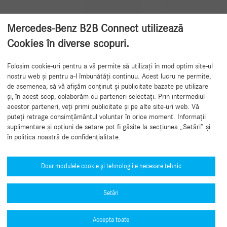
Mercedes-Benz B2B Connect utilizează
Cookies în diverse scopuri.
Folosim cookie-uri pentru a vă permite să utilizați în mod optim site-ul
Înapoi la început
nostru web și pentru a-l îmbunătăți continuu. Acest lucru ne permite,
de asemenea, să vă afișăm conținut și publicitate bazate pe utilizare
și, în acest scop, colaborăm cu parteneri selectați. Prin intermediul
acestor parteneri, veți primi publicitate și pe alte site-uri web. Vă
puteți retrage consimțământul voluntar în orice moment. Informații
suplimentare și opțiuni de setare pot fi găsite la secțiunea „Setări” și
în politica noastră de confidențialitate.
Aveți nevoie de ajutor?
Mercedes-Benz Global Training
Doar modulele cookie și tehnologiile necesare tehnic
Noutati
Setări
Alte informații
Numere de omologare de tip (PDF)
Accepta toate
Politica de confidențialitate B2B Connect
Ghidul nostru MFA