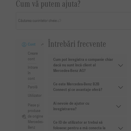
Cum vă putem ajuta?
Căutarea cuvintelor cheie
Întrebări frecvente
Cont
Creare
cont
Cum pot înregistra o companie chiar
dacă nu sunt încă client al
Intrare
Mercedes-Benz AG?
în
cont
Ce este Mercedes-Benz B2B
Parolă
Connect și ce avantaje oferă?
Utilizator
Ai nevoie de ajutor cu
Piese și
înregistrarea?
produse
de origine
Mercedes-
Ce ID de utilizator ar trebui să
Benz
folosesc pentru a mă conecta la