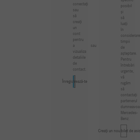
specific
conectați
posibil
sau
și
să
să
creați
luați
un
în
cont
considerare
pentru
timpii
sau
a
de
vizualiza
așteptare.
detaliile
Pentru
de
întrebări
contact.
urgente,
vă
Înregistrează-te
Autentificare
rugăm
să
contactați
partenerul
dumneavoas
Mercedes-
Benz.
Creați un nou bilet de asi