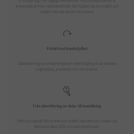
Vi stödjer dig i din dagliga verksamhet: Plattformsprocesser är
anpassade till hela verkstadsflödet. Det hjälper dig att snabbt och
enkelt hitta rätt del till rätt fordon!
Förbättrad kundnöjdhet
Säkerställ hög kundnöjdhet genom enkel tillgång till de senaste
originaldata, produkter och information.
Från identifiering av delar till beställning
Hitta och beställ allt du behöver enkelt, bekvämt och snabbt via
Mercedes-Benz B2B Connect-plattformen.