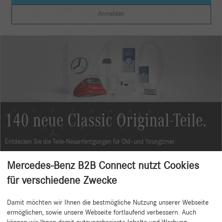
Anmelden
140 neue Classic Original-Teile.
Entdecken Sie die Teile-Neuanfertigungen für Old- und Youngtimer.
Mehr erfahren
Mercedes-Benz B2B Connect nutzt Cookies
für verschiedene Zwecke
Damit möchten wir Ihnen die bestmögliche Nutzung unserer Webseite
Zurück zum Anfang
ermöglichen, sowie unsere Webseite fortlaufend verbessern. Auch