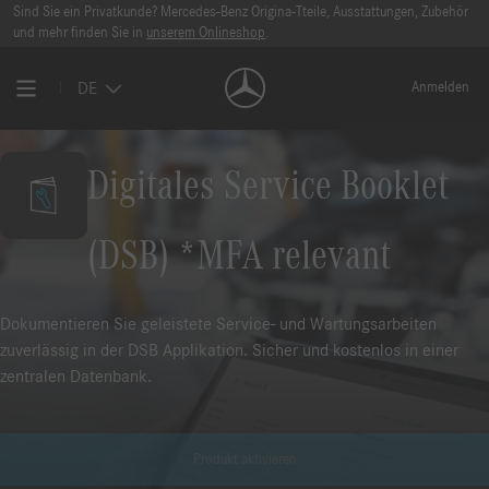
Sind Sie ein Privatkunde? Mercedes-Benz Origina-Tteile, Ausstattungen, Zubehör
und mehr finden Sie in
unserem Onlineshop
.
DE
Anmelden
Digitales Service Booklet
(DSB) *MFA relevant
Dokumentieren Sie geleistete Service- und Wartungsarbeiten
zuverlässig in der DSB Applikation. Sicher und kostenlos in einer
zentralen Datenbank.
Produkt aktivieren