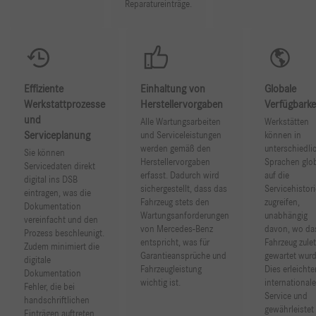
Reparatureinträge.
Effiziente
Einhaltung von
Globale
Werkstattprozesse
Herstellervorgaben
Verfügbarke
und
Alle Wartungsarbeiten
Werkstätten
Serviceplanung
und Serviceleistungen
können in
werden gemäß den
unterschiedli
Sie können
Herstellervorgaben
Sprachen glo
Servicedaten direkt
erfasst. Dadurch wird
auf die
digital ins DSB
sichergestellt, dass das
Servicehistori
eintragen, was die
Fahrzeug stets den
zugreifen,
Dokumentation
Wartungsanforderungen
unabhängig
vereinfacht und den
von Mercedes-Benz
davon, wo da
Prozess beschleunigt.
entspricht, was für
Fahrzeug zulet
Zudem minimiert die
Garantieansprüche und
gewartet wurd
digitale
Fahrzeugleistung
Dies erleichte
Dokumentation
wichtig ist.
international
Fehler, die bei
Service und
handschriftlichen
gewährleistet
Einträgen auftreten