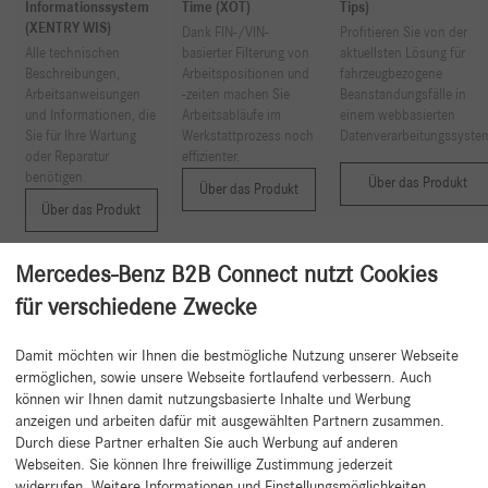
Informationssystem
Time (XOT)
Tips)
(XENTRY WIS)
Dank FIN-/VIN-
Profitieren Sie von der
Alle technischen
basierter Filterung von
aktuellsten Lösung für
Beschreibungen,
Arbeitspositionen und
fahrzeugbezogene
Arbeitsanweisungen
-zeiten machen Sie
Beanstandungsfälle in
und Informationen, die
Arbeitsabläufe im
einem webbasierten
Sie für Ihre Wartung
Werkstattprozess noch
Datenverarbeitungssyste
oder Reparatur
effizienter.
benötigen.
Über das Produkt
Über das Produkt
Über das Produkt
1
2
Mercedes-Benz B2B Connect nutzt Cookies
für verschiedene Zwecke
Damit möchten wir Ihnen die bestmögliche Nutzung unserer Webseite
Zurück zum Anfang
ermöglichen, sowie unsere Webseite fortlaufend verbessern. Auch
können wir Ihnen damit nutzungsbasierte Inhalte und Werbung
anzeigen und arbeiten dafür mit ausgewählten Partnern zusammen.
Durch diese Partner erhalten Sie auch Werbung auf anderen
Webseiten. Sie können Ihre freiwillige Zustimmung jederzeit
widerrufen. Weitere Informationen und Einstellungsmöglichkeiten