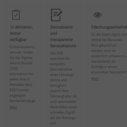
1x aktivieren,
Zentralisierte
Fälschungssicherhei
immer
und
Da die Daten digital und
verfügbar
transparente
zentral bei Mercedes-
Benz gespeichert
Servicehistorie
Einmal kostenlos
werden, sind sie
aktiviert, finden
Das DSB
wesentlich schwerer zu
Sie das Digitale
speichert die
manipulieren als
Service Booklet
komplette
Einträge in einem
(DSB)
Servicehistorie
physischen Serviceheft.
automatisch bei
eines Fahrzeugs
Mehr
jedem Ihrer in
zentral und
Mercedes-Benz
ermöglicht
B2B Connect
sowohl dem
angelegten
Fahrzeughalter als
Kundenfahrzeuge.
auch autorisierten
Werkstätten einen
Mehr
schnellen Zugriff
auf alle Wartungs-
und