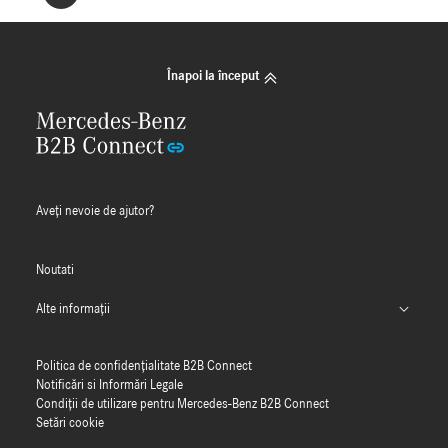
Înapoi la început
Aveți nevoie de ajutor?
Noutati
Alte informații
Numere de omologare de tip (PDF)
Politica de confidențialitate B2B Connect
Ghidul nostru MFA
Notificări si Informări Legale
Condiții de utilizare pentru Mercedes-Benz B2B Connect
Setări cookie