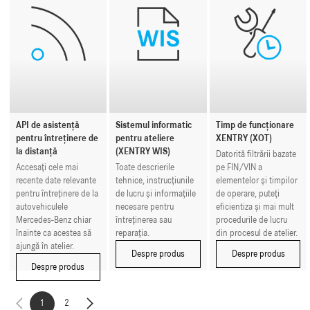
API de asistență
Sistemul informatic
Timp de funcționare
pentru întreținere de
pentru ateliere
XENTRY (XOT)
la distanță
(XENTRY WIS)
Datorită filtrării bazate
Accesați cele mai
Toate descrierile
pe FIN/VIN a
recente date relevante
tehnice, instrucțiunile
elementelor și timpilor
pentru întreținere de la
de lucru și informațiile
de operare, puteți
autovehiculele
necesare pentru
eficientiza și mai mult
Mercedes-Benz chiar
întreținerea sau
procedurile de lucru
înainte ca acestea să
reparația.
din procesul de atelier.
ajungă în atelier.
Despre produs
Despre produs
Despre produs
1
2