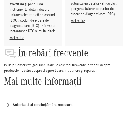
actualizarea datelor vehiculului,
avertizare și panoul de
ștergerea tuturor codurilor de
instrumente: detalii despre
eroare de diagnosticare (DTC)
unitatea electronică de control
(ECU), coduri de eroare de
Mai multe
diagnosticare (DTC), informații
instantanee DTC și multe altele
Mai multe
Întrebări frecvente
În
Help Center
veți găsi răspunsuri la cele mai frecvente întrebări despre
produsele noastre despre diagnosticare, întreținere și reparații.
Mai multe informații
Autorizații și consimțământ necesare