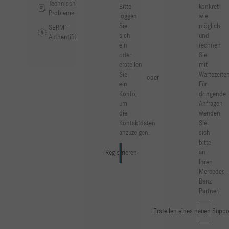
Technische
Bitte
konkret
Probleme
loggen
wie
Sie
möglich
SERMI-
sich
und
Authentifizierung
ein
rechnen
oder
Sie
erstellen
mit
Sie
Wartezeiten
oder
ein
Für
Konto,
dringende
um
Anfragen
die
wenden
Kontaktdaten
Sie
anzuzeigen.
sich
bitte
an
Registrieren
Anmelden
Ihren
Mercedes-
Benz
Partner.
Erstellen eines neuen Suppo