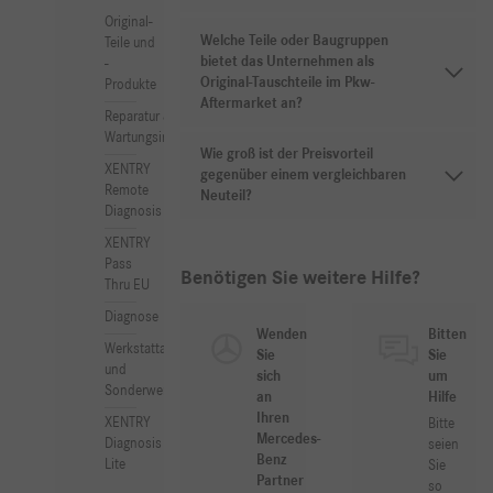
Original-
Welche Teile oder Baugruppen
Teile und
bietet das Unternehmen als
-
Original-Tauschteile im Pkw-
Produkte
Aftermarket an?
Reparatur &
Wartungsinformation
Wie groß ist der Preisvorteil
XENTRY
gegenüber einem vergleichbaren
Remote
Neuteil?
Diagnosis
XENTRY
Pass
Benötigen Sie weitere Hilfe?
Thru EU
Diagnose
Wenden
Bitten
Werkstattausrüstung
Sie
Sie
und
sich
um
Sonderwerkzeuge
an
Hilfe
Ihren
XENTRY
Bitte
Mercedes-
Diagnosis
seien
Benz
Lite
Sie
Partner
so