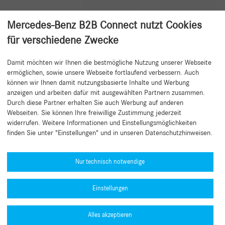
Mercedes-Benz B2B Connect nutzt Cookies
für verschiedene Zwecke
Damit möchten wir Ihnen die bestmögliche Nutzung unserer Webseite
Zurück zum Anfang
ermöglichen, sowie unsere Webseite fortlaufend verbessern. Auch
können wir Ihnen damit nutzungsbasierte Inhalte und Werbung
anzeigen und arbeiten dafür mit ausgewählten Partnern zusammen.
Durch diese Partner erhalten Sie auch Werbung auf anderen
Webseiten. Sie können Ihre freiwillige Zustimmung jederzeit
widerrufen. Weitere Informationen und Einstellungsmöglichkeiten
finden Sie unter "Einstellungen" und in unseren Datenschutzhinweisen.
Hilfe benötigt?
Mercedes-Benz Global Training
Nur technisch notwendige
News
Einstellungen
Sonstige Informationen
Typengenehmigungsnummern (PDF)
Alles akzeptieren
Datenschutzrichtlinie B2B Connect
MFA-Leitfaden