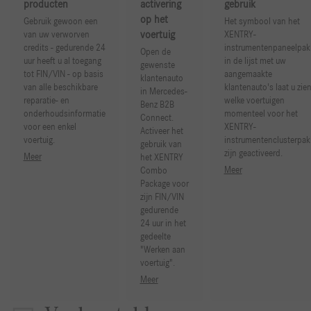
producten
activering
gebruik
op het
Gebruik gewoon een
Het symbool van het
voertuig
van uw verworven
XENTRY-
credits - gedurende 24
instrumentenpaneelpak
Open de
uur heeft u al toegang
in de lijst met uw
gewenste
tot FIN/VIN - op basis
aangemaakte
klantenauto
van alle beschikbare
klantenauto's laat u zie
in Mercedes-
reparatie- en
welke voertuigen
Benz B2B
onderhoudsinformatie
momenteel voor het
Connect.
voor een enkel
XENTRY-
Activeer het
voertuig.
instrumentenclusterpak
gebruik van
zijn geactiveerd.
Meer
het XENTRY
Meer
Combo
Package voor
zijn FIN/VIN
gedurende
24 uur in het
gedeelte
"Werken aan
voertuig".
Meer