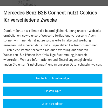
SERMI-
Authentifizierung
Mercedes-Benz B2B Connect nutzt Cookies
für verschiedene Zwecke
Damit möchten wir Ihnen die bestmögliche Nutzung unserer Webseite
Zurück zum Anfang
ermöglichen, sowie unsere Webseite fortlaufend verbessern. Auch
können wir Ihnen damit nutzungsbasierte Inhalte und Werbung
anzeigen und arbeiten dafür mit ausgewählten Partnern zusammen.
Durch diese Partner erhalten Sie auch Werbung auf anderen
Webseiten. Sie können Ihre freiwillige Zustimmung jederzeit
widerrufen. Weitere Informationen und Einstellungsmöglichkeiten
finden Sie unter "Einstellungen" und in unseren Datenschutzhinweisen.
Hilfe benötigt?
Mercedes-Benz Global Training
Nur technisch notwendige
News
Einstellungen
Sonstige Informationen
Typengenehmigungsnummern (PDF)
Alles akzeptieren
Datenschutzrichtlinie B2B Connect
MFA-Leitfaden