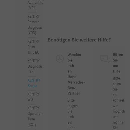
Authentifizierung
(MFA)
XENTRY
Remote
Diagnosis
(XRD)
Benötigen Sie weitere Hilfe?
XENTRY
Pass
Thru EU
Wenden
Bitten
Sie
Sie
XENTRY
sich
um
Diagnosis
an
Hilfe
Lite
Ihren
Bitte
XENTRY
Mercedes-
seien
Scope
Benz
Sie
Partner
XENTRY
so
WIS
Bitte
konkret
loggen
wie
XENTRY
Sie
möglich
Operation
sich
und
Time
ein
rechnen
(XOT)
oder
Sie