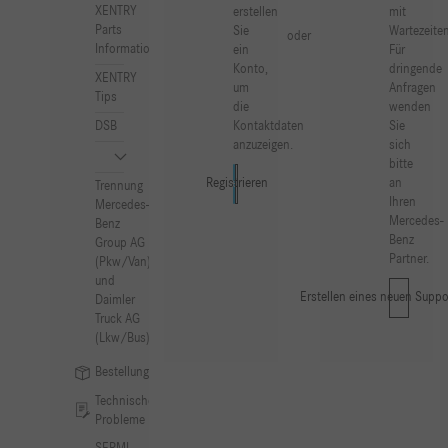
XENTRY
erstellen
mit
Parts
Sie
Wartezeiten
oder
Information
ein
Für
Konto,
dringende
XENTRY
um
Anfragen
Tips
die
wenden
Kontaktdaten
Sie
DSB
anzuzeigen.
sich
bitte
an
Registrieren
Anmelden
Trennung
Ihren
Mercedes-
Mercedes-
Benz
Benz
Group AG
Partner.
(Pkw/Van)
und
Erstellen eines neuen Suppo
Daimler
Truck AG
(Lkw/Bus)
Bestellung
Technische
Probleme