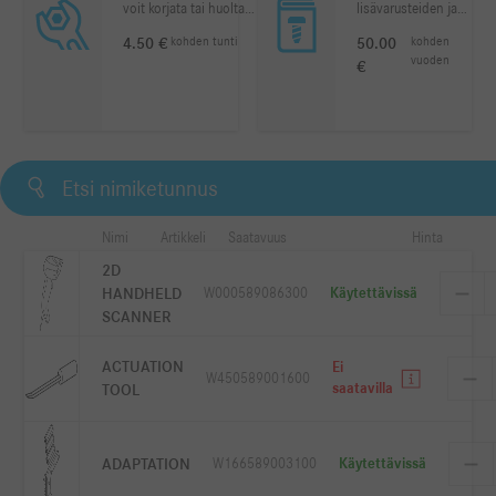
voit korjata tai huoltaa
lisävarusteiden ja
ajoneuvoja nopeasti ja
korjaamolaitteiden
4.50 €
kohden
tunti
50.00
kohden
tehokkaasti. Tilauksesi
osien
vuoden
€
edellyttämät
määritysjärjestelmä.
artikkelinumerot
löytyvät joko
korjaamon
tietojärjestelmästä
(WIS) huolto- ja
korjausasiakirjoista tai
moduulin
Nimi
Artikkeli
Saatavuus
Hinta
"Korjaamolaitteet"
osatiedot.
2D
HANDHELD
W000589086300
Käytettävissä
SCANNER
ACTUATION
Ei
W450589001600
TOOL
saatavilla
ADAPTATION
W166589003100
Käytettävissä