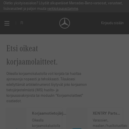
Oletko yksityisasiakas? Löydät alkuperäiset Mercedes-Benz-varaosat, varusteet,
lisävarusteet ja paljon muuta
verkkokaupastamme
.
FI
Kirjaudu sisään
Etsi oikeat
korjaamolaitteet.
Oikealla korjaamokalustolla voit korjata tai huoltaa
ajoneuvoja nopeasti ja tehokkaasti. Tilauksesi
edellyttämät artikkelinumerot löytyvät joko korjaamon
tietojärjestelmästä (WIS) huolto- ja
korjausasiakirjoista tai moduulin "Korjaamolaitteet"
osatiedot.
Korjaamotietojärjestelmä
XENTRY Parts
(XENTRY WIS)
Information
Oikealla
Varaosien,
korjaamokalustolla
maalien/huoltotuotteid