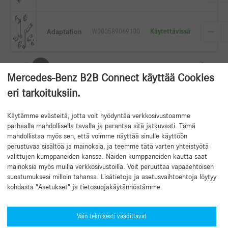
Adaptation
W000589069100
Käytettävissä
1
2
3
4
5
6
7
...
349
Mercedes-Benz B2B Connect käyttää Cookies
eri tarkoituksiin.
Käytämme evästeitä, jotta voit hyödyntää verkkosivustoamme
Takaisin alkuun
parhaalla mahdollisella tavalla ja parantaa sitä jatkuvasti. Tämä
mahdollistaa myös sen, että voimme näyttää sinulle käyttöön
perustuvaa sisältöä ja mainoksia, ja teemme tätä varten yhteistyötä
valittujen kumppaneiden kanssa. Näiden kumppaneiden kautta saat
mainoksia myös muilla verkkosivustoilla. Voit peruuttaa vapaaehtoisen
suostumuksesi milloin tahansa. Lisätietoja ja asetusvaihtoehtoja löytyy
kohdasta "Asetukset" ja tietosuojakäytännöstämme.
Tarvitsetko apua?
Mercedes-Benz Global Training
Vain teknisesti vaadittavat
Uutinen