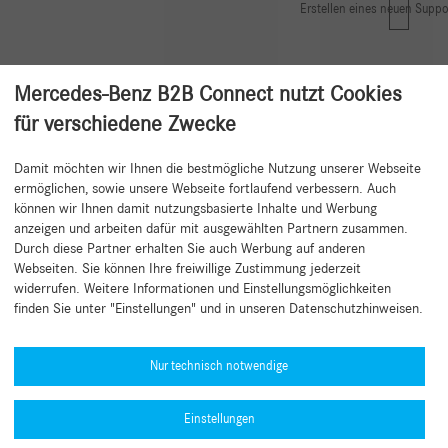
Erstellen eines neuen Suppo
Mercedes-Benz B2B Connect nutzt Cookies
für verschiedene Zwecke
Damit möchten wir Ihnen die bestmögliche Nutzung unserer Webseite
Zurück zum Anfang
ermöglichen, sowie unsere Webseite fortlaufend verbessern. Auch
können wir Ihnen damit nutzungsbasierte Inhalte und Werbung
anzeigen und arbeiten dafür mit ausgewählten Partnern zusammen.
Durch diese Partner erhalten Sie auch Werbung auf anderen
Webseiten. Sie können Ihre freiwillige Zustimmung jederzeit
widerrufen. Weitere Informationen und Einstellungsmöglichkeiten
finden Sie unter "Einstellungen" und in unseren Datenschutzhinweisen.
Hilfe benötigt?
Mercedes-Benz Global Training
Nur technisch notwendige
News
Einstellungen
Sonstige Informationen
Typengenehmigungsnummern (PDF)