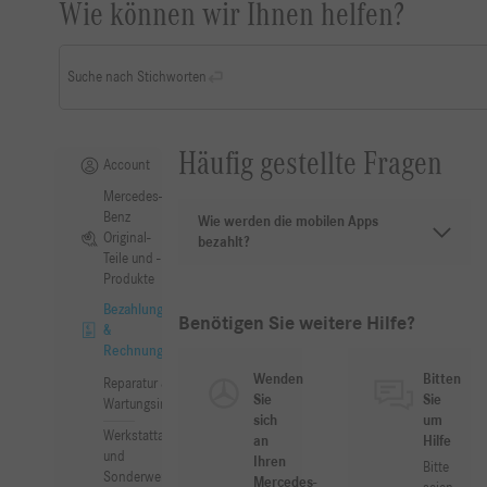
Wie können wir Ihnen helfen?
Suche nach Stichworten
Häufig gestellte Fragen
Account
Mercedes-
Benz
Wie werden die mobilen Apps
Original-
bezahlt?
Teile und -
Produkte
Bezahlung
Benötigen Sie weitere Hilfe?
&
Rechnung
Wenden
Bitten
Reparatur &
Sie
Sie
Wartungsinformation
sich
um
Werkstattausrüstung
an
Hilfe
und
Ihren
Bitte
Sonderwerkzeuge
Mercedes-