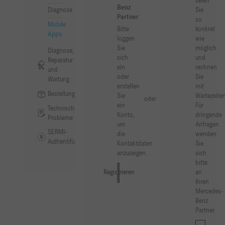
seien
Benz
Sie
Diagnose
Partner
so
Mobile
Bitte
konkret
Apps
loggen
wie
Sie
möglich
Diagnose,
sich
und
Reparatur
ein
rechnen
und
oder
Sie
Wartung
erstellen
mit
Bestellung
Sie
Wartezeiten
oder
ein
Für
Technische
Konto,
dringende
Probleme
um
Anfragen
SERMI-
die
wenden
Authentifizierung
Kontaktdaten
Sie
anzuzeigen.
sich
bitte
an
Registrieren
Anmelden
Ihren
Mercedes-
Benz
Partner.