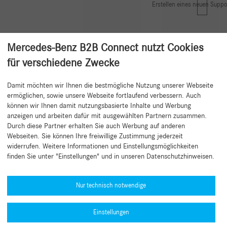
Erstellen eines neuen Suppo
Mercedes-Benz B2B Connect nutzt Cookies
für verschiedene Zwecke
Damit möchten wir Ihnen die bestmögliche Nutzung unserer Webseite
Zurück zum Anfang
ermöglichen, sowie unsere Webseite fortlaufend verbessern. Auch
können wir Ihnen damit nutzungsbasierte Inhalte und Werbung
anzeigen und arbeiten dafür mit ausgewählten Partnern zusammen.
Durch diese Partner erhalten Sie auch Werbung auf anderen
Webseiten. Sie können Ihre freiwillige Zustimmung jederzeit
widerrufen. Weitere Informationen und Einstellungsmöglichkeiten
finden Sie unter "Einstellungen" und in unseren Datenschutzhinweisen.
Hilfe benötigt?
Mercedes-Benz Global Training
Nur technisch notwendige
News
Einstellungen
Sonstige Informationen
Typengenehmigungsnummern (PDF)