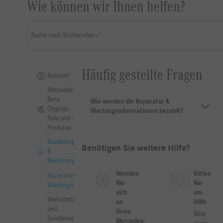
Wie können wir Ihnen helfen?
Suche nach Stichworten
Häufig gestellte Fragen
Account
Mercedes-
Benz
Wie werden die Reparatur &
Original-
Wartungsinformationen bezahlt?
Teile und -
Produkte
Bezahlung
Benötigen Sie weitere Hilfe?
&
Rechnung
Wenden
Bitten
Reparatur &
Sie
Sie
Wartungsinformation
sich
um
Werkstattausrüstung
an
Hilfe
und
Ihren
Bitte
Sonderwerkzeuge
Mercedes-