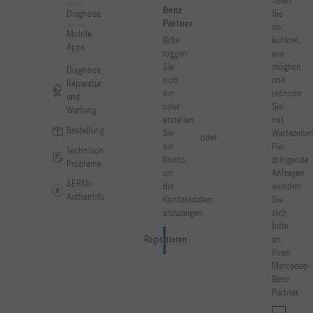
seien
Benz
Sie
Diagnose
Partner
so
Mobile
Bitte
konkret
Apps
loggen
wie
Sie
möglich
Diagnose,
sich
und
Reparatur
ein
rechnen
und
oder
Sie
Wartung
erstellen
mit
Bestellung
Sie
Wartezeiten
oder
ein
Für
Technische
Konto,
dringende
Probleme
um
Anfragen
SERMI-
die
wenden
Authentifizierung
Kontaktdaten
Sie
anzuzeigen.
sich
bitte
an
Registrieren
Anmelden
Ihren
Mercedes-
Benz
Partner.