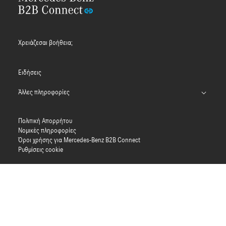
Χρειάζεσαι βοήθεια;
Ειδήσεις
Άλλες πληροφορίες
Εφαρμογή B2B Connect
Πολιτική Απορρήτου
Πληκτρολογήστε αριθμούς έγκρισης (PDF)
Νομικές πληροφορίες
Όροι χρήσης για Mercedes-Benz B2B Connect
Οδηγό MFA
Ρυθμίσεις cookie