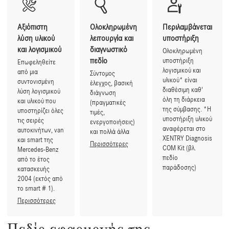
Αξιόπιστη
Ολοκληρωμένη
Περιλαμβάνεται
λύση υλικού
λειτουργία και
υποστήριξη
και λογισμικού
διαγνωστικό
Ολοκληρωμένη
πεδίο
υποστήριξη
Επωφεληθείτε
λογισμικού και
από μια
Σύντομος
υλικού* είναι
συντονισμένη
έλεγχος, βασική
διαθέσιμη καθ'
λύση λογισμικού
διάγνωση
όλη τη διάρκεια
και υλικού που
(πραγματικές
της σύμβασης. *Η
υποστηρίζει όλες
τιμές,
υποστήριξη υλικού
τις σειρές
ενεργοποιήσεις)
αναφέρεται στο
αυτοκινήτων, van
και πολλά άλλα
XENTRY Diagnosis
και smart της
Περισσότερες
COM Kit (βλ.
Mercedes-Benz
πεδίο
από το έτος
παράδοσης)
κατασκευής
2004 (εκτός από
το smart # 1).
Περισσότερες