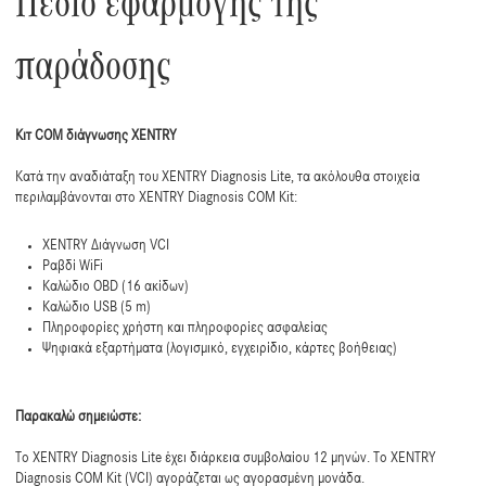
Πεδίο εφαρμογής της
παράδοσης
Κιτ COM διάγνωσης XENTRY
Κατά την αναδιάταξη του XENTRY Diagnosis Lite, τα ακόλουθα στοιχεία
περιλαμβάνονται στο XENTRY Diagnosis COM Kit:
XENTRY Διάγνωση VCI
Ραβδί WiFi
Καλώδιο OBD (16 ακίδων)
Καλώδιο USB (5 m)
Πληροφορίες χρήστη και πληροφορίες ασφαλείας
Ψηφιακά εξαρτήματα (λογισμικό, εγχειρίδιο, κάρτες βοήθειας)
Παρακαλώ σημειώστε:
Το XENTRY Diagnosis Lite έχει διάρκεια συμβολαίου 12 μηνών. Το XENTRY
Diagnosis COM Kit (VCI) αγοράζεται ως αγορασμένη μονάδα.