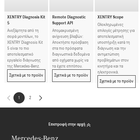
XENTRY Diagnosis Kit
Remote Diagnostic
XENTRY Scope
5
Support API
Ολοκληρωμένες
Ανεξάρτητα από τη
Απομακρυσμένη
επιλογές μέτρησης για
σειρά μοντέλων, το
ανίχνευση βλαβών:
αποτελεσματική
XENTRY Diagnosis Kit
Αποκτήστε πρόσβαση
υποστήριξη κατά τη
5 είναι το πιο
στα πιο πρόσφατα
διάγνωση και την
αποτελεσματικό
διαγνωστικά δεδομένα
αντιμετώπιση
εργαλείο διάγνωσης
από οχήματα χωρίς να
προβλημάτων στον
της Mercedes-Benz.
τα έχετε επιτόπου.
κινητήρα και τα
ηλεκτρονικά.
Σχετικά με το προϊόν
Σχετικά με το προϊόν
Σχετικά με το προϊόν
1
2
Επιστροφή στην αρχή