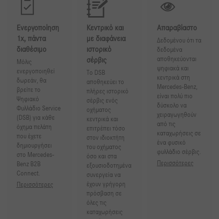
Ενεργοποίηση
Κεντρικό και
Απαραβίαστο
1x, πάντα
με διαφάνεια
Δεδομένου ότι τα
διαθέσιμο
ιστορικό
δεδομένα
αποθηκεύονται
σέρβις
Μόλις
ψηφιακά και
ενεργοποιηθεί
Το DSB
κεντρικά στη
δωρεάν, θα
αποθηκεύει το
Mercedes-Benz,
βρείτε το
πλήρες ιστορικό
είναι πολύ πιο
Ψηφιακό
σέρβις ενός
δύσκολο να
Φυλλάδιο Service
οχήματος
χειραγωγηθούν
(DSB) για κάθε
κεντρικά και
από τις
όχημα πελάτη
επιτρέπει τόσο
καταχωρήσεις σε
που έχετε
στον ιδιοκτήτη
ένα φυσικό
δημιουργήσει
του οχήματος
φυλλάδιο σέρβις.
στο Mercedes-
όσο και στα
Περισσότερες
Benz B2B
εξουσιοδοτημένα
Connect.
συνεργεία να
έχουν γρήγορη
Περισσότερες
πρόσβαση σε
όλες τις
καταχωρήσεις