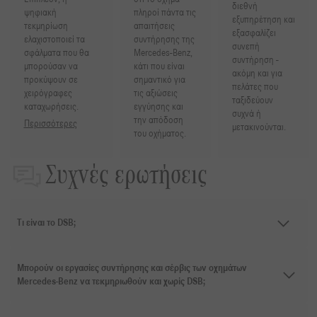
διεθνή
ψηφιακή
πληροί πάντα τις
εξυπηρέτηση και
τεκμηρίωση
απαιτήσεις
εξασφαλίζει
ελαχιστοποιεί τα
συντήρησης της
συνεπή
σφάλματα που θα
Mercedes-Benz,
συντήρηση -
μπορούσαν να
κάτι που είναι
ακόμη και για
προκύψουν σε
σημαντικό για
πελάτες που
χειρόγραφες
τις αξιώσεις
ταξιδεύουν
καταχωρήσεις.
εγγύησης και
συχνά ή
την απόδοση
Περισσότερες
μετακινούνται.
του οχήματος.
Συχνές ερωτήσεις
Τι είναι το DSB;
Μπορούν οι εργασίες συντήρησης και σέρβις των οχημάτων
Mercedes-Benz να τεκμηριωθούν και χωρίς DSB;