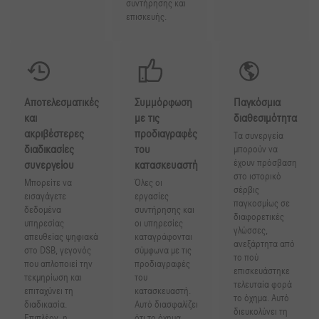
συντήρησης και
επισκευής.
Αποτελεσματικές
Συμμόρφωση
Παγκόσμια
και
με τις
διαθεσιμότητα
ακριβέστερες
προδιαγραφές
Τα συνεργεία
διαδικασίες
του
μπορούν να
έχουν πρόσβαση
συνεργείου
κατασκευαστή
στο ιστορικό
Μπορείτε να
Όλες οι
σέρβις
εισαγάγετε
εργασίες
παγκοσμίως σε
δεδομένα
συντήρησης και
διαφορετικές
υπηρεσίας
οι υπηρεσίες
γλώσσες,
απευθείας ψηφιακά
καταγράφονται
ανεξάρτητα από
στο DSB, γεγονός
σύμφωνα με τις
το πού
που απλοποιεί την
προδιαγραφές
επισκευάστηκε
τεκμηρίωση και
του
τελευταία φορά
επιταχύνει τη
κατασκευαστή.
το όχημα. Αυτό
διαδικασία.
Αυτό διασφαλίζει
διευκολύνει τη
Επιπλέον, η
ότι το όχημα