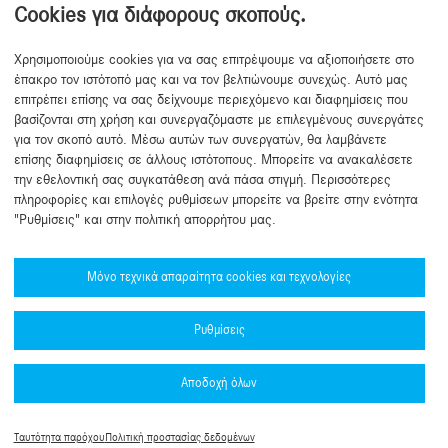
Cookies για διάφορους σκοπούς.
Χρησιμοποιούμε cookies για να σας επιτρέψουμε να αξιοποιήσετε στο
έπακρο τον ιστότοπό μας και να τον βελτιώνουμε συνεχώς. Αυτό μας
Επιστροφή στην αρχή
επιτρέπει επίσης να σας δείχνουμε περιεχόμενο και διαφημίσεις που
βασίζονται στη χρήση και συνεργαζόμαστε με επιλεγμένους συνεργάτες
για τον σκοπό αυτό. Μέσω αυτών των συνεργατών, θα λαμβάνετε
επίσης διαφημίσεις σε άλλους ιστότοπους. Μπορείτε να ανακαλέσετε
την εθελοντική σας συγκατάθεση ανά πάσα στιγμή. Περισσότερες
πληροφορίες και επιλογές ρυθμίσεων μπορείτε να βρείτε στην ενότητα
"Ρυθμίσεις" και στην πολιτική απορρήτου μας.
Χρειάζεσαι βοήθεια;
Mercedes-Benz Global Training
Μόνο τεχνικά απαραίτητα cookies και τεχνολογίες
Ειδήσεις
Ρυθμίσεις
Άλλες πληροφορίες
Εφαρμογή B2B Connect
Αποδοχή όλων
Πολιτική Απορρήτου
Πληκτρολογήστε αριθμούς έγκρισης (PDF)
Νομικές πληροφορίες
Όροι χρήσης για Mercedes-Benz B2B Connect
Οδηγό MFA
Ταυτότητα παρόχου
Πολιτική προστασίας δεδομένων