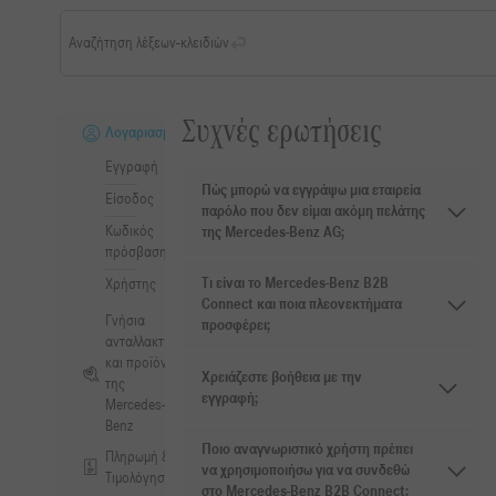
Αναζήτηση λέξεων-κλειδιών
Συχνές ερωτήσεις
Λογαριασμός
Εγγραφή
Πώς μπορώ να εγγράψω μια εταιρεία
Είσοδος
παρόλο που δεν είμαι ακόμη πελάτης
Κωδικός
της Mercedes-Benz AG;
πρόσβασης
Τι είναι το Mercedes-Benz B2B
Χρήστης
Connect και ποια πλεονεκτήματα
Γνήσια
προσφέρει;
ανταλλακτικά
και προϊόντα
Χρειάζεστε βοήθεια με την
της
εγγραφή;
Mercedes-
Benz
Ποιο αναγνωριστικό χρήστη πρέπει
Πληρωμή &
να χρησιμοποιήσω για να συνδεθώ
Τιμολόγηση
στο Mercedes-Benz B2B Connect;