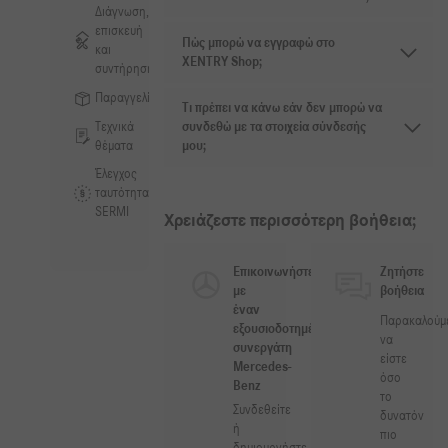
Διάγνωση,
επισκευή
Πώς μπορώ να εγγραφώ στο
και
XENTRY Shop;
συντήρηση
Παραγγελίες
Τι πρέπει να κάνω εάν δεν μπορώ να
Τεχνικά
συνδεθώ με τα στοιχεία σύνδεσής
θέματα
μου;
Έλεγχος
ταυτότητας
SERMI
Χρειάζεστε περισσότερη βοήθεια;
Επικοινωνήστε
Ζητήστε
με
βοήθεια
έναν
Παρακαλούμ
εξουσιοδοτημένο
να
συνεργάτη
είστε
Mercedes-
όσο
Benz
το
Συνδεθείτε
δυνατόν
ή
πιο