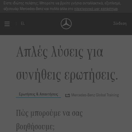
Είστε ιδιώτης πελάτης; Μπορείτε να βρείτε γνήσια ανταλλακτικά, εξοπλισμό,
αξεσουάρ Mercedes-Benz και πολλά άλλα στο
ηλεκτρονικό μας κατάστημα
.
EL
Σύνδεση
Απλές λύσεις για
συνήθεις ερωτήσεις.
Ερωτήσεις & Απαντήσεις
Mercedes-Benz Global Training
Πώς μπορούμε να σας
βοηθήσουμε;