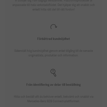
Vi stödjer dig i din dagliga verksamhet: Plattformsprocesser är
anpassade till hela verkstadsflödet. Det hjälper dig att snabbt och
enkelt hitta rätt del till rätt fordon!
Förbättrad kundnöjdhet
Säkerställ hög kundnöjdhet genom enkel tillgång till de senaste
originaldata, produkter och information.
Från identifiering av delar till beställning
Hitta och beställ allt du behöver enkelt, bekvämt och snabbt via
Mercedes-Benz B2B Connect-plattformen.