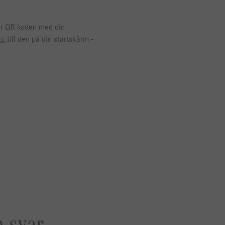
är QR koden med din
 till den på din startskärm -
h svar