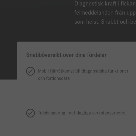
Diagnostisk kraft i ficka
felmeddelanden från upp
som helst. Snabbt och b
Snabböversikt över dina fördelar
Mobil fjärråtkomst till diagnostiska funktioner
och fordonsdata
Tidsbesparing i det dagliga verkstadsarbetet