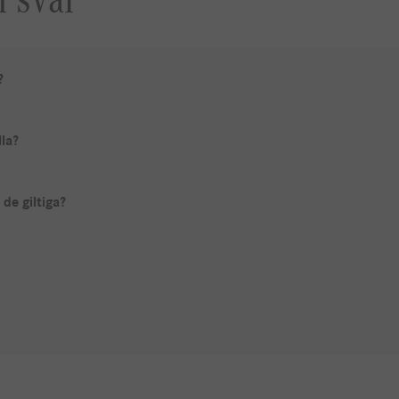
?
lla?
de giltiga?