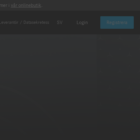
 mer i
vår onlinebutik
.
SV
Login
Registrera
Leverantör / Datasekretess