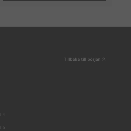
Tillbaka till början
t 4
t 5