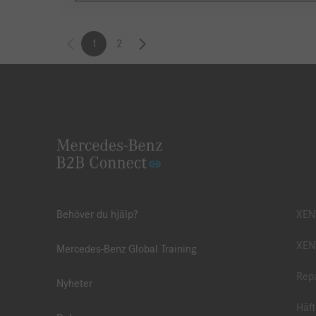
1
2
Behöver du hjälp?
XEN
XENT
Mercedes-Benz Global Training
Repa
Nyheter
Häft