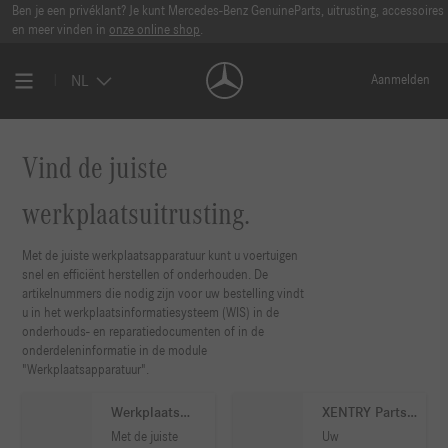
Ben je een privéklant? Je kunt Mercedes-Benz GenuineParts, uitrusting, accessoires
en meer vinden in
onze online shop
.
NL
Aanmelden
Vind de juiste
werkplaatsuitrusting.
Met de juiste werkplaatsapparatuur kunt u voertuigen
snel en efficiënt herstellen of onderhouden. De
artikelnummers die nodig zijn voor uw bestelling vindt
u in het werkplaatsinformatiesysteem (WIS) in de
onderhouds- en reparatiedocumenten of in de
onderdeleninformatie in de module
"Werkplaatsapparatuur".
Werkplaats
XENTRY Parts
Informatie
Information
Met de juiste
Uw