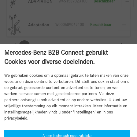
ADAPTATION
W451589023100
Beschikbaar
Adaptation
W000589069100
Beschikbaar
1
2
3
4
5
6
7
...
349
Mercedes-Benz B2B Connect gebruikt
Cookies voor diverse doeleinden.
We gebruiken cookies om u optimaal gebruik te laten maken van onze
Terug naar het begin
website en deze continu te verbeteren. Dit stelt ons ook in staat om u
op gebruik gebaseerde content en advertenties te tonen, en we
werken hiervoor samen met geselecteerde partners. Via deze
partners ontvangt u ook advertenties op andere websites. U kunt uw
vrijwillige toestemming op elk moment intrekken. Meer informatie en
instellingsmogelijkheden vindt u onder 'Instellingen' en in ons
privacybeleid.
Hulp nodig?
Mercedes-Benz Global Training
Alleen technisch noodzakelijke