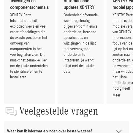
Tekeningen en
Automatische
XENTRY Pa
componentschema's
updates XENTRY
mobiel (ap
XENTRY Parts
Onderdeleninformatie
XENTRY Part
Information biedt
wordt regelmatig
mobile is de
exploded views en veel
bijgewerkt om nieuwe
mobiele vers
echte afbeeldingen die
onderdelen, herziene
van XENTRY 
de exacte positie en het
specificaties en
Information.
ontwerp van
wijzigingen in de lijst
focus van de
componenten in het
met vervangende
ligt op het m
voertuig laten zien. Dit
onderdelen te
zoeken naar
maakt het gemakkelijker
integreren. Je werkt
onderdelen, 
om de juiste onderdelen
altijd met de laatste
en wanneer 
te identificeren en te
data.
maar wilt dat
installeren.
het juiste
onderdeeln
nodig heeft.
Meer
Veelgestelde vragen
Waar kan ik informatie vinden over bestelwagens?