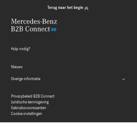
Terug naar het begin
Hulp nodig?
Nieuws
Overige informatie
Typegoedkeuringsnummers (PDF)
Privacybeleid B2B Connect
MFA-gids
Juridische kennisgeving
Gebruiksvoorwaarden
Cookie-instellingen