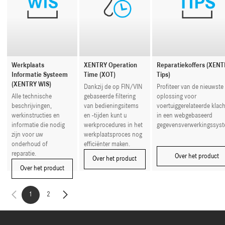
Werkplaats
XENTRY Operation
Reparatiekoffers (XEN
Informatie Systeem
Time (XOT)
Tips)
(XENTRY WIS)
Dankzij de op FIN/VIN
Profiteer van de nieuwste
Alle technische
gebaseerde filtering
oplossing voor
beschrijvingen,
van bedieningsitems
voertuiggerelateerde klac
werkinstructies en
en -tijden kunt u
in een webgebaseerd
informatie die nodig
werkprocedures in het
gegevensverwerkingssyst
zijn voor uw
werkplaatsproces nog
onderhoud of
efficiënter maken.
reparatie.
Over het product
Over het product
Over het product
1
2