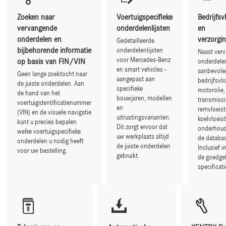
Zoeken naar
Voertuigspecifieke
Bedrijfsv
vervangende
onderdelenlijsten
en
onderdelen en
verzorgi
Gedetailleerde
bijbehorende informatie
onderdelenlijsten
Naast ver
voor Mercedes-Benz
op basis van FIN/VIN
onderdele
en smart vehicles -
aanbevole
Geen lange zoektocht naar
aangepast aan
bedrijfsvlo
de juiste onderdelen. Aan
specifieke
motorolie,
de hand van het
bouwjaren, modellen
transmissi
voertuigidentificatienummer
en
remvloeist
(VIN) en de visuele navigatie
uitrustingsvarianten.
koelvloeis
kunt u precies bepalen
Dit zorgt ervoor dat
onderhoud
welke voertuigspecifieke
uw werkplaats altijd
de databas
onderdelen u nodig heeft
de juiste onderdelen
Inclusief i
voor uw bestelling.
gebruikt.
de goedge
specificati