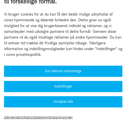
til forskellige formål.
Vi bruger cookies for at du kan få den bedst mulige udnyttelse af
Tilbage til start
vores hjemmeside og løbende forbedre den. Dette giver os også
mulighed for at vise dig brugerbaseret indhold og reklamer, og vi
samarbejder med udvalgte partnere til dette formål. Gennem disse
partnere vil du også modtage reklamer på andre hjemmesider. Du kan
til enhver tid trække dit frivillige samtykke tilbage. Yderligere
information og indstillingsmuligheder kan findes under "Indstillinger" og
i vores privatlivspolitik.
Har du brug for hjælp?
Mercedes-Benz Global Training
Kun teknisk nødvendige
Nyhed
Indstillinger
Andre oplysninger
Typegodkendelsesnumre (PDF)
Accepter alle
Databeskyttelsespolitik B2B Connect
MFA-guide
Juridiske oplysninger
Aftalevilkår
Udbyderidentifikation
Databeskyttelsesoplysninger
Cookie-indstillinger