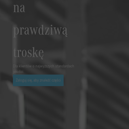
na
prawdziwą
troskę
Dla klientów o najwyższych standardach
jakości.
Zaloguj się, aby znaleźć części