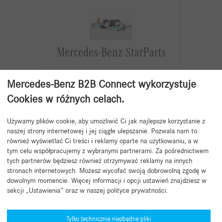
Mercedes-Benz StarParts
Konserwacja i części eksploatacyjne do
Mercedes-Benz B2B Connect wykorzystuje
określonych starszych pojazdów.
Cookies w różnych celach.
Jakość w atrakcyjnej cenie. Dopasowane
do aktualnej wartości pojazdu.
Opracowane i przetestowane zgodnie z
Używamy plików cookie, aby umożliwić Ci jak najlepsze korzystanie z
wysokimi specyfikacjami Mercedes-
naszej strony internetowej i jej ciągłe ulepszanie. Pozwala nam to
Benz.
również wyświetlać Ci treści i reklamy oparte na użytkowaniu, a w
tym celu współpracujemy z wybranymi partnerami. Za pośrednictwem
Czytaj całość
tych partnerów będziesz również otrzymywać reklamy na innych
stronach internetowych. Możesz wycofać swoją dobrowolną zgodę w
dowolnym momencie. Więcej informacji i opcji ustawień znajdziesz w
sekcji „Ustawienia” oraz w naszej polityce prywatności.
Tylko technicznie niezbędne pliki