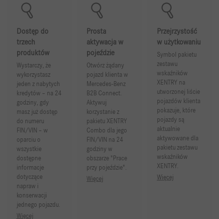
Dostęp do
Prosta
Przejrzystość
trzech
aktywacja w
w użytkowaniu
produktów
pojeździe
Symbol pakietu
zestawu
Wystarczy, że
Otwórz żądany
wskaźników
wykorzystasz
pojazd klienta w
XENTRY na
jeden z nabytych
Mercedes-Benz
utworzonej liście
kredytów – na 24
B2B Connect.
pojazdów klienta
godziny, gdy
Aktywuj
pokazuje, które
masz już dostęp
korzystanie z
pojazdy są
do numeru
pakietu XENTRY
aktualnie
FIN/VIN – w
Combo dla jego
aktywowane dla
oparciu o
FIN/VIN na 24
pakietu zestawu
wszystkie
godziny w
wskaźników
dostępne
obszarze "Prace
XENTRY.
informacje
przy pojeździe".
dotyczące
Więcej
Więcej
napraw i
konserwacji
jednego pojazdu.
Więcej