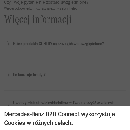
Czy Twoje pytanie nie zostało uwzględnione?
Więcej odpowiedzi można znaleźć w sekcji
help.
Więcej informacji
Które produkty XENTRY są szczegółowo uwzględnione?
Ile kosztuje kredyt?
Uwierzytelnianie wieloskładnikowe: Twoja korzyść w zakresie
bezpieczeństwa we wszystkich aplikacjach XENTRY.
Mercedes-Benz B2B Connect wykorzystuje
Cookies w różnych celach.