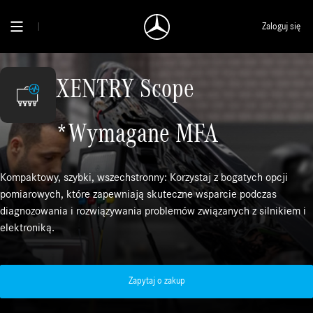
Zaloguj się
XENTRY Scope
*Wymagane MFA
Kompaktowy, szybki, wszechstronny: Korzystaj z bogatych opcji
pomiarowych, które zapewniają skuteczne wsparcie podczas
diagnozowania i rozwiązywania problemów związanych z silnikiem i
elektroniką.
Zapytaj o zakup