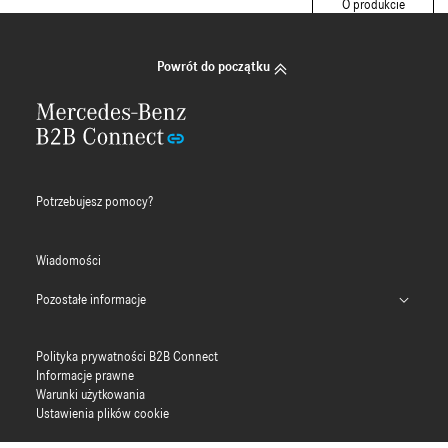
O produkcie
Powrót do początku
Potrzebujesz pomocy?
Wiadomości
Pozostałe informacje
Aplikacja B2B Connect
Polityka prywatności B2B Connect
Wpisz numery homologacji (PDF)
Informacje prawne
Warunki użytkowania
Przewodniku po usłudze MFA
Ustawienia plików cookie