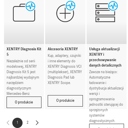
XENTRY Diagnosis Kit
Akcesoria XENTRY
Usługa aktualizacji
5
XENTRY i
Kup, adaptery, czujniki
przechowywanie
Niezależnie od serii
i inne elementy do
danych detalicznych
modelowej, XENTRY
XENTRY Diagnosis VCI
Diagnosis Kit 5 jest
(multiplekser), XENTRY
Zawsze na bieżąco:
najbardziej wydajnym
Diagnosis Pad lub
Automatyczne
narzędziem
XENTRY Scope.
ładowanie i
diagnostycznym
dystrybucja aktualizacji
Mercedes-Benz.
wersji i
oprogramowania
O produkcie
O produkcie
jednostki sterującej do
sprzężonych
systemów
diagnostycznych.
1
2