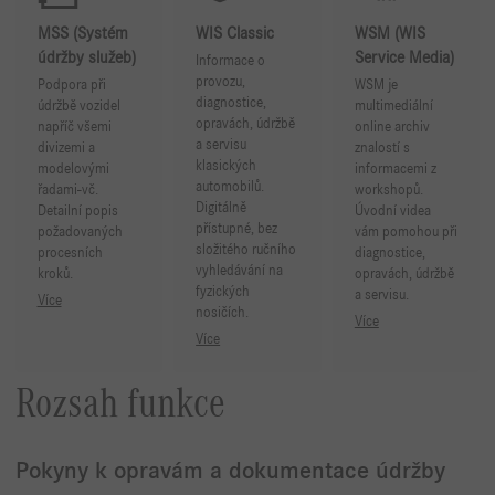
MSS (Systém
WIS Classic
WSM (WIS
údržby služeb)
Service Media)
Informace o
provozu,
Podpora při
WSM je
diagnostice,
údržbě vozidel
multimediální
opravách, údržbě
napříč všemi
online archiv
a servisu
divizemi a
znalostí s
klasických
modelovými
informacemi z
automobilů.
řadami-vč.
workshopů.
Digitálně
Detailní popis
Úvodní videa
přístupné, bez
požadovaných
vám pomohou při
složitého ručního
procesních
diagnostice,
vyhledávání na
kroků.
opravách, údržbě
fyzických
a servisu.
Více
nosičích.
Více
Více
Rozsah funkce
Pokyny k opravám a dokumentace údržby