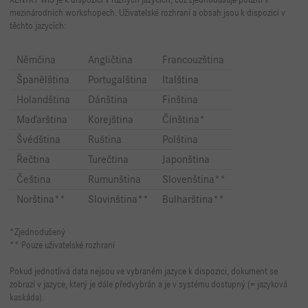
XENTRY WIS je k dispozici v různých jazycích, což zjednodušuje použití v
mezinárodních workshopech. Uživatelské rozhraní a obsah jsou k dispozici v
těchto jazycích:
Němčina
Angličtina
Francouzština
Španělština
Portugalština
Italština
Holandština
Dánština
Finština
Maďarština
Korejština
Čínština*
Švédština
Ruština
Polština
Řečtina
Turečtina
Japonština
Čeština
Rumunština
Slovenština**
Norština**
Slovinština**
Bulharština**
*Zjednodušený
** Pouze uživatelské rozhraní
Pokud jednotlivá data nejsou ve vybraném jazyce k dispozici, dokument se
zobrazí v jazyce, který je dále předvybrán a je v systému dostupný (= jazyková
kaskáda).