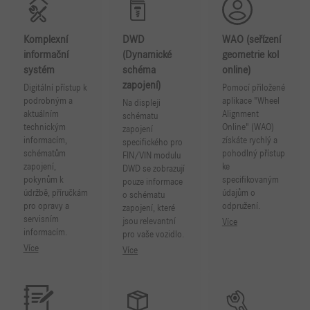
Komplexní
DWD
WAO (seřízení
informační
(Dynamické
geometrie kol
systém
schéma
online)
zapojení)
Digitální přístup k
Pomocí přiložené
podrobným a
aplikace "Wheel
Na displeji
aktuálním
Alignment
schématu
technickým
Online" (WAO)
zapojení
informacím,
získáte rychlý a
specifického pro
schématům
pohodlný přístup
FIN/VIN modulu
zapojení,
ke
DWD se zobrazují
pokynům k
specifikovaným
pouze informace
údržbě, příručkám
údajům o
o schématu
pro opravy a
odpružení.
zapojení, které
servisním
jsou relevantní
Více
informacím.
pro vaše vozidlo.
Více
Více