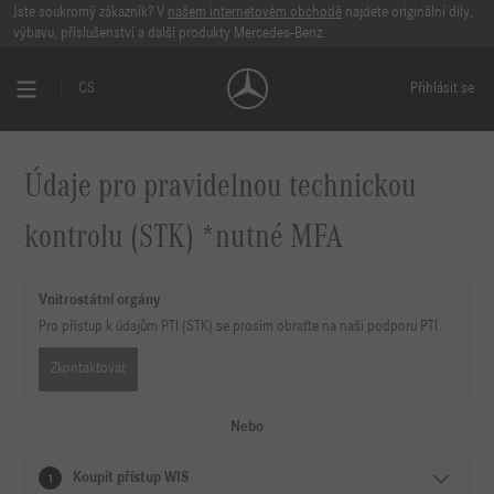
Jste soukromý zákazník? V
našem internetovém obchodě
najdete originální díly,
výbavu, příslušenství a další produkty Mercedes-Benz.
CS
Přihlásit se
Údaje pro pravidelnou technickou
kontrolu (STK) *nutné MFA
Vnitrostátní orgány
Pro přístup k údajům PTI (STK) se prosím obraťte na naši podporu PTI.
Zkontaktovat
Nebo
Koupit přístup WIS
1