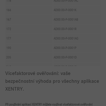
118
AD00.00-P-0001AC
166
AD00.00-P-0001K
167
AD00.00-P-0001AB
172
AD00.00-P-0001R
177
AD00.00-P-0001AG
190
AD00.00-P-0001P
205
AD00.00-P-0001D
213
AD00.00-P-0001G
Vícefaktorové ověřování: vaše
217
AD00.00-P-0001L
bezpečnostní výhoda pro všechny aplikace
218
AD00.00-P-0001A
XENTRY
.
222
AD00.00-P-0001C
Při používání aplikací XENTRY můžete využívat vícefaktorové ověřování
231
AD00.00-P-0001S