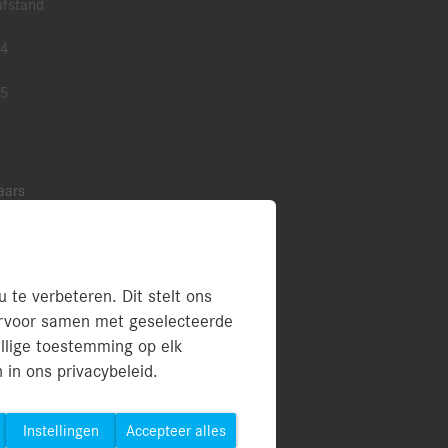
afstand
 4
 5
aars
te verbeteren. Dit stelt ons
ervoor samen met geselecteerde
mers (PDF)
illige toestemming op elk
 in ons privacybeleid.
Instellingen
Accepteer alles