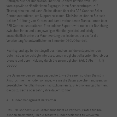
Anfragen zu einer Transaktion über B2B Connect unterstützen. Der
vorausgewählte Händler kann Zugang zu Ihren Serviceanfragen (z. B.
Tickets) erhalten und kann Sie bei diesen über das B2B Connect Seller
Center unterstützen, um Support zu leisten. Die Händler können Sie auch
bei der Eröffnung von Konten und damit verbundenen Transaktionen über
B2B Connect unterstützen. Eine solcher Support wird nur in der Beziehung
zwischen Ihnen und dem jeweiligen Händler geleistet und erfolgt
ausschließlich unter der Verantwortung des letzteren, der als für die
Verarbeitung Verantwortlicher im Sinne der DSGVO handelt.
Rechtsgrundlage für den Zugriff des Händlers auf die entsprechenden
Daten ist das berechtigte Interesse, einen möglichst effizienten Betrieb der
Dienste und deren Nutzung durch Sie zu ermöglichen (Art. 6 Abs. 1 lit. f)
DSGVO).
Die Daten werden so lange gespeichert, wie Sie einen solchen Dienst in
Anspruch nehmen oder so lange, wie wir die Daten speichern müssen, um
gesetzlichen Verpflichtungen nachzukommen (z. B. Archivierungspflichten,
die bis zu sechs oder zehn Jahre dauern können).
e. Kundenmanagement der Partner
Das B2B Connect Seller Center ermöglicht es Partnern, Profile für ihre
Kunden zu erstellen, um die gesamte Kundenbeziehung zu verwalten.