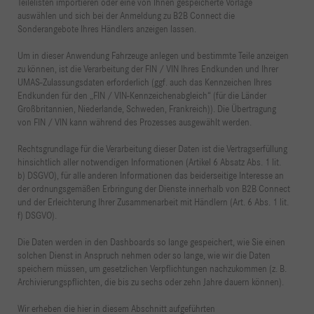
Teilelisten importieren oder eine von Ihnen gespeicherte Vorlage
auswählen und sich bei der Anmeldung zu B2B Connect die
Sonderangebote Ihres Händlers anzeigen lassen.
Um in dieser Anwendung Fahrzeuge anlegen und bestimmte Teile anzeigen
zu können, ist die Verarbeitung der FIN / VIN Ihres Endkunden und Ihrer
UMAS-Zulassungsdaten erforderlich (ggf. auch das Kennzeichen Ihres
Endkunden für den „FIN / VIN-Kennzeichenabgleich“ (für die Länder
Großbritannien, Niederlande, Schweden, Frankreich)). Die Übertragung
von FIN / VIN kann während des Prozesses ausgewählt werden.
Rechtsgrundlage für die Verarbeitung dieser Daten ist die Vertragserfüllung
hinsichtlich aller notwendigen Informationen (Artikel 6 Absatz Abs. 1 lit.
b) DSGVO), für alle anderen Informationen das beiderseitige Interesse an
der ordnungsgemäßen Erbringung der Dienste innerhalb von B2B Connect
und der Erleichterung Ihrer Zusammenarbeit mit Händlern (Art. 6 Abs. 1 lit.
f) DSGVO).
Die Daten werden in den Dashboards so lange gespeichert, wie Sie einen
solchen Dienst in Anspruch nehmen oder so lange, wie wir die Daten
speichern müssen, um gesetzlichen Verpflichtungen nachzukommen (z. B.
Archivierungspflichten, die bis zu sechs oder zehn Jahre dauern können).
Wir erheben die hier in diesem Abschnitt aufgeführten