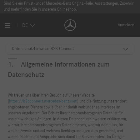
Sind Sie ein Privatkunde? Mercedes-Benz Original-Teile, Ausstattungen, Zubehör
und mehr finden Sie in
unserem Onlineshop
.
DE
Anmelden
Datenschutzhinweise B2B Connect
1. Allgemeine Informationen zum
Datenschutz
Wir freuen uns über Ihren Besuch auf unserer Website
(
https://b2bconnect.mercedes-benz.com
) und die Nutzung unserer dort
angebotenen Dienste sowie über Ihr damit verbundenes Interesse an
unseren Angeboten. Der Schutz Ihrer personenbezogenen Daten ist für
uns ein wichtiges Anliegen. In diesen Datenschutzhinweisen erklären wir,
wie wir Ihre personenbezogenen Daten erheben, was wir damit tun, für
welche Zwecke und auf welchen Rechtsgrundlagen dies geschieht, und
welche Rechte und Ansprüche sich damit für Sie verbinden. Im Übrigen