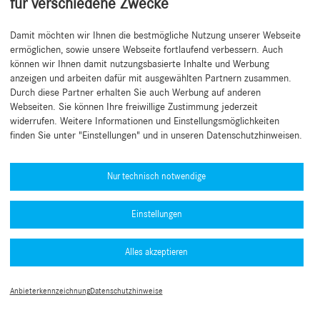
für verschiedene Zwecke
personenbezogenen Daten gekennzeichnet, um deren weitere Verarbeitung
einzuschränken.
Damit möchten wir Ihnen die bestmögliche Nutzung unserer Webseite
ermöglichen, sowie unsere Webseite fortlaufend verbessern. Auch
9. Rechte der betroffenen Personen
können wir Ihnen damit nutzungsbasierte Inhalte und Werbung
anzeigen und arbeiten dafür mit ausgewählten Partnern zusammen.
Durch diese Partner erhalten Sie auch Werbung auf anderen
Webseiten. Sie können Ihre freiwillige Zustimmung jederzeit
a. Als von der Datenverarbeitung betroffene Person haben Sie das Recht
widerrufen. Weitere Informationen und Einstellungsmöglichkeiten
auf Auskunft (Art. 15 DSGVO), Berichtigung (Art. 16 DSGVO), Löschung
finden Sie unter "Einstellungen" und in unseren Datenschutzhinweisen.
von Daten (Art. 17 DSGVO), Einschränkung der Verarbeitung (Art. 18
DSGVO) und Datenübertragbarkeit (Art. 20 DSGVO).
Nur technisch notwendige
b. Wenn Sie in die Verarbeitung Ihrer personenbezogenen Daten durch
uns eingewilligt haben, haben Sie das Recht, Ihre Einwilligung jederzeit zu
widerrufen. Die Rechtmäßigkeit der Verarbeitung Ihrer personenbezogenen
Einstellungen
Daten bis zum Widerruf wird durch den Widerruf nicht berührt. Ebenso
bleibt eine weitere Verarbeitung dieser Daten auf Grundlage einer anderen
Rechtsgrundlage, etwa zur Erfüllung gesetzlicher Verpflichtungen,
Alles akzeptieren
unberührt.
c. Recht auf Widerspruch:
Anbieterkennzeichnung
Datenschutzhinweise
Sie haben das Recht, aus Gründen, die sich aus Ihrer besonderen
Situation ergeben, jederzeit einer Verarbeitung Sie betreffender