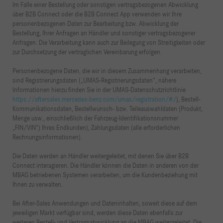
Im Falle einer Bestellung oder sonstigen vertragsbezogenen Abwicklung
über B2B Connect oder die B2B Connect App verwenden wir Ihre
personenbezogenen Daten zur Bearbeitung bzw. Abwicklung der
Bestellung, Ihrer Anfragen an Händler und sonstiger vertragsbezogener
Anfragen. Die Verarbeitung kann auch zur Beilegung von Streitigkeiten oder
zur Durchsetzung der vertraglichen Vereinbarung erfolgen.
Personenbezogene Daten, die wir in diesem Zusammenhang verarbeiten,
sind Registrierungsdaten („UMAS-Registrierungsdaten“, nähere
Informationen hierzu finden Sie in der UMAS-Datenschutzrichtlinie
https://aftersales.mercedes-benz.com/umas/registration/#/
), Bestell-
Kommunikationsdaten, Bestellwunsch- bzw. Teileauswahldaten (Produkt,
Menge usw., einschließlich der Fahrzeug-Identifikationsnummer
„FIN/VIN“) Ihres Endkunden), Zahlungsdaten (alle erforderlichen
Rechnungsinformationen).
Die Daten werden an Händler weitergeleitet, mit denen Sie über B2B
Connect interagieren. Die Händler können die Daten in anderen von der
MBAG betriebenen Systemen verarbeiten, um die Kundenbeziehung mit
Ihnen zu verwalten.
Bei After-Sales Anwendungen und Dateninhalten, soweit diese auf dem
jeweiligen Markt verfügbar sind, werden diese Daten ebenfalls zur
weiteren Bestell- und Vertragsabwicklung an die MBAG weitergeleitet. Die