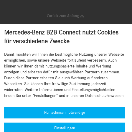
Zurück zum Anfang
Mercedes-Benz B2B Connect nutzt Cookies
für verschiedene Zwecke
Nichts mehr verpassen!
Damit möchten wir Ihnen die bestmögliche Nutzung unserer Webseite
Unser kostenloser Newsletter versorgt Sie regelmäßig mit Neuigkeiten,
ermöglichen, sowie unsere Webseite fortlaufend verbessern. Auch
Top Angeboten, Tipps und attraktiven Aktionen für Ihren Betrieb.
können wir Ihnen damit nutzungsbasierte Inhalte und Werbung
anzeigen und arbeiten dafür mit ausgewählten Partnern zusammen.
Newsletter abonnieren
Durch diese Partner erhalten Sie auch Werbung auf anderen
Webseiten. Sie können Ihre freiwillige Zustimmung jederzeit
widerrufen. Weitere Informationen und Einstellungsmöglichkeiten
finden Sie unter "Einstellungen" und in unseren Datenschutzhinweisen.
Hilfe benötigt?
Mercedes-Benz Global Training
Nur technisch notwendige
News
Einstellungen
Sonstige Informationen