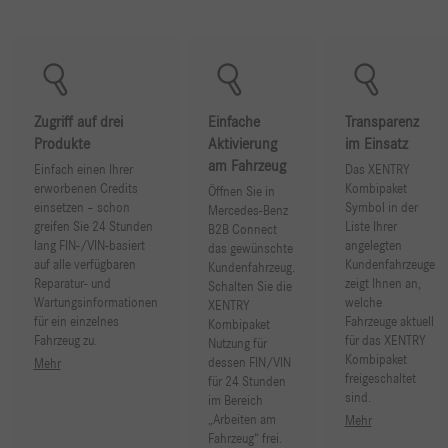
Zugriff auf drei
Einfache
Transparenz
Produkte
Aktivierung
im Einsatz
am Fahrzeug
Einfach einen Ihrer
Das XENTRY
erworbenen Credits
Kombipaket
Öffnen Sie in
einsetzen – schon
Symbol in der
Mercedes-Benz
greifen Sie 24 Stunden
Liste Ihrer
B2B Connect
lang FIN-/VIN-basiert
angelegten
das gewünschte
auf alle verfügbaren
Kundenfahrzeuge
Kundenfahrzeug.
Reparatur- und
zeigt Ihnen an,
Schalten Sie die
Wartungsinformationen
welche
XENTRY
für ein einzelnes
Fahrzeuge aktuell
Kombipaket
Fahrzeug zu.
für das XENTRY
Nutzung für
Kombipaket
dessen FIN/VIN
Mehr
freigeschaltet
für 24 Stunden
sind.
im Bereich
„Arbeiten am
Mehr
Fahrzeug“ frei.