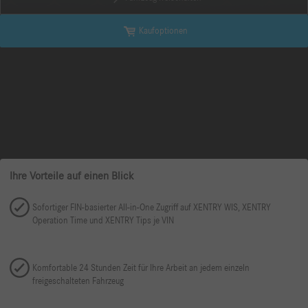
Kaufoptionen
Ihre Vorteile auf einen Blick
Sofortiger FIN-basierter All-in-One Zugriff auf XENTRY WIS, XENTRY
Operation Time und XENTRY Tips je VIN
Komfortable 24 Stunden Zeit für Ihre Arbeit an jedem einzeln
freigeschalteten Fahrzeug