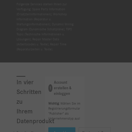
Folgende Services stehen Ihnen zur
Verfügung: Spare Parts Information
(Ersatzteilinformationen); Workshop
Information (Reparatur u.
Wartungsinformationen); Dynamic Wiring
Diagram (Dynamische Schaltpläne); TIPS
Topic (Technische Informationen u.
Lösungen); Repair Master Data
(Arbeitscodes u. Texte); Repair Time
(Reparaturzeiten u. Texte).
In vier
Account
1
erstellen &
Schritten
einloggen
zu
Wichtig:
Wählen Sie im
Registrierungsformular
Ihrem
"Publisher" als
Unternehmenstyp aus!
Datenprodukt