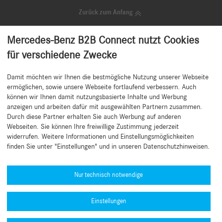
Zurück zum Anfang
Mercedes-Benz B2B Connect nutzt Cookies
für verschiedene Zwecke
Nichts mehr verpassen!
Damit möchten wir Ihnen die bestmögliche Nutzung unserer Webseite
Unser kostenloser Newsletter versorgt Sie regelmäßig mit Neuigkeiten,
ermöglichen, sowie unsere Webseite fortlaufend verbessern. Auch
Top Angeboten, Tipps und attraktiven Aktionen für Ihren Betrieb.
können wir Ihnen damit nutzungsbasierte Inhalte und Werbung
anzeigen und arbeiten dafür mit ausgewählten Partnern zusammen.
Newsletter abonnieren
Durch diese Partner erhalten Sie auch Werbung auf anderen
Webseiten. Sie können Ihre freiwillige Zustimmung jederzeit
widerrufen. Weitere Informationen und Einstellungsmöglichkeiten
finden Sie unter "Einstellungen" und in unseren Datenschutzhinweisen.
Hilfe benötigt?
Mercedes-Benz Global Training
Nur technisch notwendige
News
Einstellungen
Sonstige Informationen
B2B Connect App