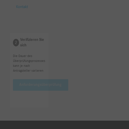
Kontakt
Verifizieren Sie
2
sich
Die Dauer des
Überprüfungsprozesses
kann je nach
Antragsteller variieren
Anforderungsüberprüfung