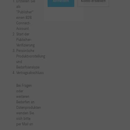
Anmelden
Konto erstellen
Erstellen Sie
als
“Publisher“
einen B2B
Connect-
Account
Start der
Publisher-
Verifizierung
Persönliche
Produktvorstellung
und
Bedarfsanalyse
Vertragsabschluss
Bei Fragen
oder
weiteren
Bedarfen an
Datenprodukten
wenden Sie
sich bitte
per Mail an