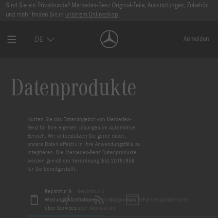
Sind Sie ein Privatkunde? Mercedes-Benz Original-Teile, Ausstattungen, Zubehör
und mehr finden Sie in
unserem Onlineshop
.
DE
Anmelden
Datenprodukte
Nutzen Sie das Datenangebot von Mercedes-
Benz für Ihre eigenen Lösungen im Automotive
Bereich. Wir unterstützen Sie gerne dabei,
unsere Daten effektiv in Ihre Anwendungsfälle zu
integrieren. Die Mercedes-Benz Datenprodukte
werden gemäß der Verordnung (EU) 2018/858
für Sie bereitgestellt.
Reparatur &
Reparatur &
Wartungsinformationen
Wartungsinformationen
Diagnosedaten
Fahrzeugdatenkarte
über Services
über Applikation