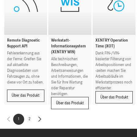
Remote Diagnostic
Werkstatt-
XENTRY Operation
Support API
Informationssystem
Time (XOT)
(XENTRY WIS)
Fehlererkennung aus
Dank FIN-/VIN-
der Ferne: Greifen Sie
Alle technischen
basierter Filterung von
auf aktuellste
Beschreibungen,
Arbeitspositionen und
Diagnosedaten von
Arbeitsanweisungen
-zeiten machen Sie
Fahrzeugen zu, ohne
und Informationen, die
Arbeitsabläufe im
diese vor Ort zu haben.
Sie für Ihre Wartung
Werkstattprozess noch
oder Reparatur
effizienter.
benötigen.
Über das Produkt
Über das Produkt
Über das Produkt
1
2