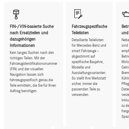
FIN-/VIN-basierte Suche
Fahrzeugspezifische
Betr
nach Ersatzteilen und
Teilelisten
und 
dazugehörigen
Detaillierte Teilelisten
Nebe
Informationen
für Mercedes-Benz und
sind
smart Fahrzeuge –
empf
Kein langes Suchen nach den
abgestimmt auf
Betri
richtigen Teilen. Mit der
spezifische Baujahre,
Moto
Fahrzeugidentifikationsnummer
Modelle und
Getri
(FIN) und der visuellen
Ausstattungsvarianten.
Brem
Navigation lassen sich
So stellt Ihre Werkstatt
Kühl
fahrzeugspezifisch genau die
sicher, immer die
Pfleg
Teile ermitteln, die Sie für Ihren
passenden Teile zu
Date
Auftrag benötigen.
verwenden.
verze
Inkl
zu d
frei
Spezi