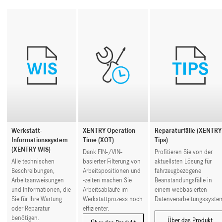
Werkstatt-
XENTRY Operation
Reparaturfälle (XENTRY
Informationssystem
Time (XOT)
Tips)
(XENTRY WIS)
Dank FIN-/VIN-
Profitieren Sie von der
Alle technischen
basierter Filterung von
aktuellsten Lösung für
Beschreibungen,
Arbeitspositionen und
fahrzeugbezogene
Arbeitsanweisungen
-zeiten machen Sie
Beanstandungsfälle in
und Informationen, die
Arbeitsabläufe im
einem webbasierten
Sie für Ihre Wartung
Werkstattprozess noch
Datenverarbeitungssyste
oder Reparatur
effizienter.
benötigen.
Über das Produkt