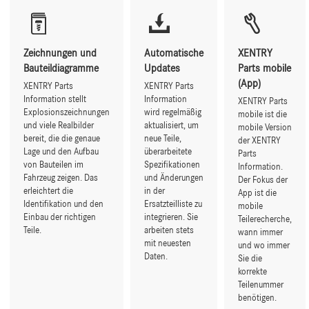
Zeichnungen und
Automatische
XENTRY
Bauteildiagramme
Updates
Parts mobile
(App)
XENTRY Parts
XENTRY Parts
Information stellt
Information
XENTRY Parts
Explosionszeichnungen
wird regelmäßig
mobile ist die
und viele Realbilder
aktualisiert, um
mobile Version
bereit, die die genaue
neue Teile,
der XENTRY
Lage und den Aufbau
überarbeitete
Parts
von Bauteilen im
Spezifikationen
Information.
Fahrzeug zeigen. Das
und Änderungen
Der Fokus der
erleichtert die
in der
App ist die
Identifikation und den
Ersatzteilliste zu
mobile
Einbau der richtigen
integrieren. Sie
Teilerecherche,
Teile.
arbeiten stets
wann immer
mit neuesten
und wo immer
Daten.
Sie die
korrekte
Teilenummer
benötigen.