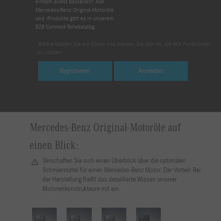
einfach direkt bestellen? Alle
Mercedes-Benz Original-Motoröle
und -Produkte gibt es in unserem
B2B Connect-Teilekatalog.
Bitte erstellen Sie ein Konto und melden Sie sich an, um alle Funktionen
zu nutzen:
Registrieren
Anmelden
Mercedes-Benz Original-Motoröle auf
einen Blick:
Verschaffen Sie sich einen Überblick über die optimalen
Schmiermittel für einen Mercedes-Benz Motor. Der Vorteil: Bei
der Herstellung fließt das detaillierte Wissen unserer
Motorenkonstrukteure mit ein.