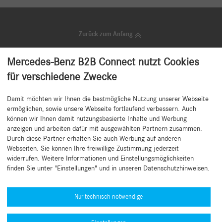
Zurück zum Anfang
Mercedes-Benz B2B Connect nutzt Cookies
für verschiedene Zwecke
Nichts mehr verpassen!
Damit möchten wir Ihnen die bestmögliche Nutzung unserer Webseite
Unser kostenloser Newsletter versorgt Sie regelmäßig mit Neuigkeiten,
ermöglichen, sowie unsere Webseite fortlaufend verbessern. Auch
Top Angeboten, Tipps und attraktiven Aktionen für Ihren Betrieb.
können wir Ihnen damit nutzungsbasierte Inhalte und Werbung
anzeigen und arbeiten dafür mit ausgewählten Partnern zusammen.
Newsletter abonnieren
Durch diese Partner erhalten Sie auch Werbung auf anderen
Webseiten. Sie können Ihre freiwillige Zustimmung jederzeit
widerrufen. Weitere Informationen und Einstellungsmöglichkeiten
finden Sie unter "Einstellungen" und in unseren Datenschutzhinweisen.
Hilfe benötigt?
Mercedes-Benz Global Training
Nur technisch notwendige
News