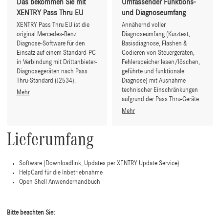
Das bekommen Sie mit
Umfassender Funktions-
XENTRY Pass Thru EU
und Diagnoseumfang
XENTRY Pass Thru EU ist die
Annähernd voller
original Mercedes-Benz
Diagnoseumfang (Kurztest,
Diagnose-Software für den
Basisdiagnose, Flashen &
Einsatz auf einem Standard-PC
Codieren von Steuergeräten,
in Verbindung mit Drittanbieter-
Fehlerspeicher lesen/löschen,
Diagnosegeräten nach Pass
geführte und funktionale
Thru-Standard (J2534).
Diagnose) mit Ausnahme
technischer Einschränkungen
Mehr
aufgrund der Pass Thru-Geräte:
Mehr
Lieferumfang
Software (Downloadlink, Updates per XENTRY Update Service)
HelpCard für die Inbetriebnahme
Open Shell Anwenderhandbuch
Bitte beachten Sie: