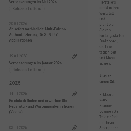
Applikationen
Funktionen,
die Ihnen
täglich Zeit
19.01.2026
und Mühe
Verbesserungen im Januar 2026
sparen:
Mercedes-Benz B2B Connect nutzt Cookies
Release Letters
für verschiedene Zwecke
Alles an
einem Ort:
2025
Damit möchten wir Ihnen die bestmögliche Nutzung unserer Webseite
ermöglichen, sowie unsere Webseite fortlaufend verbessern. Auch
14.11.2025
• Mobiler
können wir Ihnen damit nutzungsbasierte Inhalte und Werbung
Web-
So einfach finden und erwerben Sie
anzeigen und arbeiten dafür mit ausgewählten Partnern zusammen.
Scanner:
Reparatur- und Wartungsinformationen
Durch diese Partner erhalten Sie auch Werbung auf anderen
Scannen Sie
(Videos)
Teile einfach
Webseiten. Sie können Ihre freiwillige Zustimmung jederzeit
mit Ihrem
widerrufen. Weitere Informationen und Einstellungsmöglichkeiten
03.11.2025
Smartphone
finden Sie unter "Einstellungen" und in unseren Datenschutzhinweisen.
– ganz ohne
Verbesserungen im November 2025
App-
Release Letters
Download.
Nur technisch notwendige
• 100 %
31.10.2025
Einstellungen
Qualität:
10. Digitaler Werkstatttreff mit Det Müller