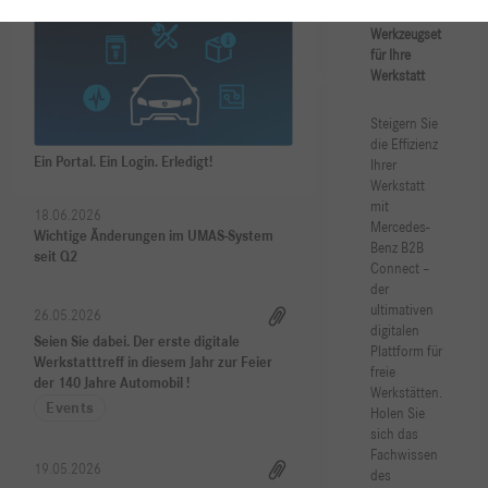
die Effizienz
Ein Portal. Ein Login. Erledigt!
Ihrer
Werkstatt
mit
18.06.2026
Mercedes-
Wichtige Änderungen im UMAS-System
Benz B2B
seit Q2
Connect –
der
ultimativen
26.05.2026
digitalen
Seien Sie dabei. Der erste digitale
Plattform für
Werkstatttreff in diesem Jahr zur Feier
freie
der 140 Jahre Automobil !
Werkstätten.
Events
Holen Sie
sich das
Fachwissen
19.05.2026
des
Verbesserungen im Mai 2026
Herstellers
direkt in Ihre
Release Letters
Werkstatt
und
20.01.2026
profitieren
Ab sofort verbindlich: Multi-Faktor-
Sie von
Authentifizierung für XENTRY
leistungsstarken