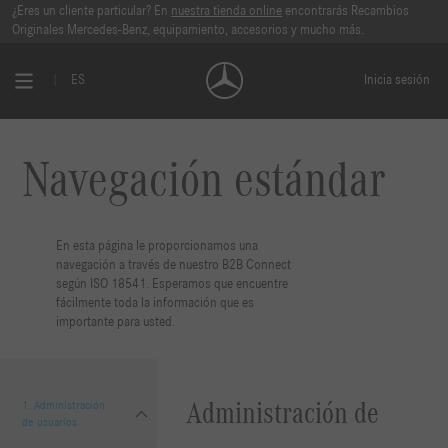
Navegación Estandarizada I Mercedes-Benz B2B Connect 🔗 | ISO 18451
¿Eres un cliente particular? En
nuestra tienda online
encontrarás Recambios
Originales Mercedes-Benz, equipamiento, accesorios y mucho más.
ES
Inicia sesión
Navegación estándar
En esta página le proporcionamos una
navegación a través de nuestro B2B Connect
según ISO 18541. Esperamos que encuentre
fácilmente toda la información que es
importante para usted.
Administración de
1. Administración
de usuarios