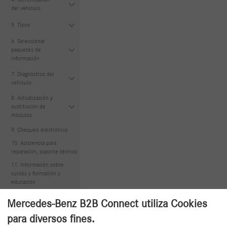
del vehículo
5. Tipos
6. Seleccionar
paquetes de
información
7. Diagnóstico del
vehículo
8. Actualización y
sustitución de
módulos
9. Chequeo electrónico
10. Asistencia para
reparación, soporte técnico
11. Información sobre
cursos y formación y
educación
12. Zona de descarga
Mercedes-Benz B2B Connect utiliza Cookies
para diversos fines.