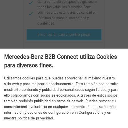
Gama completa de repuestos que cubre
todos los vehículos Mercedes-Benz.
Los más altos estándares de calidad en
términos de manejo, comodidad y
durabilidad.
Iniciar sesión para encontrar piezas
Mercedes-Benz B2B Connect utiliza Cookies
para diversos fines.
Mercedes-Benz StarParts
Utilizamos cookies para que puedas aprovechar al máximo nuestro
sitio web y para mejorarlo continuamente. Esto también nos permite
mostrarte contenido y publicidad personalizados según tu uso, y para
Mantenimiento y piezas de desgaste
ello colaboramos con socios seleccionados. A través de estos socios,
para vehículos específicos más antiguos.
también recibirás publicidad en otros sitios web. Puedes revocar tu
Calidad a un precio atractivo. Alineado
consentimiento voluntario en cualquier momento. Encontrarás más
con el valor actual del vehículo.
información y opciones de configuración en «Configuración» y en
Desarrollado y probado según las altas
nuestra política de privacidad.
especificaciones de Mercedes-Benz.