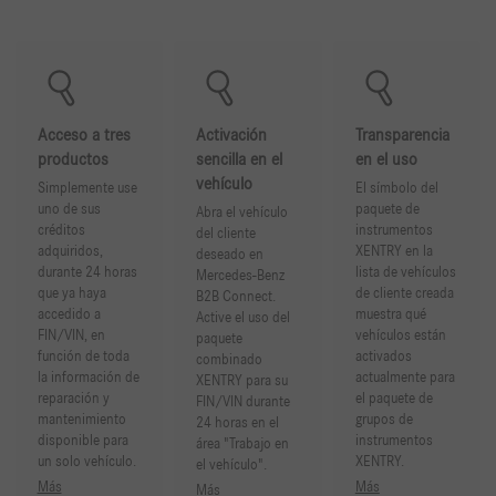
Acceso a tres
Activación
Transparencia
productos
sencilla en el
en el uso
vehículo
Simplemente use
El símbolo del
uno de sus
paquete de
Abra el vehículo
créditos
instrumentos
del cliente
adquiridos,
XENTRY en la
deseado en
durante 24 horas
lista de vehículos
Mercedes-Benz
que ya haya
de cliente creada
B2B Connect.
accedido a
muestra qué
Active el uso del
FIN/VIN, en
vehículos están
paquete
función de toda
activados
combinado
la información de
actualmente para
XENTRY para su
reparación y
el paquete de
FIN/VIN durante
mantenimiento
grupos de
24 horas en el
disponible para
instrumentos
área "Trabajo en
un solo vehículo.
XENTRY.
el vehículo".
Más
Más
Más