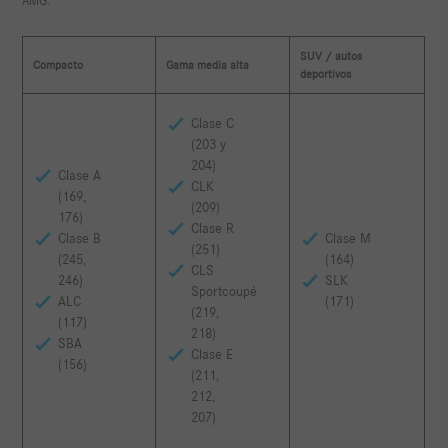
AMG.
SUV / autos
Compacto
Gama media alta
deportivos
Clase C
(203 y
204)
Clase A
CLK
(169,
(209)
176)
Clase R
Clase B
Clase M
(251)
(245,
(164)
CLS
246)
SLK
Sportcoupé
ALC
(171)
(219,
(117)
218)
SBA
Clase E
(156)
(211,
212,
207)