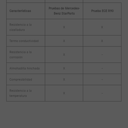
Pruebas de Mercedes-
Características
Prueba ECE R90
Benz StarParts
Resistencia a la
X
X
cizalladura
Termo conductividad
X
X
Resistencia a la
X
-
corrosión
Almohadilla hinchada
X
-
Compresibilidad
X
-
Resistencia a la
X
-
temperatura