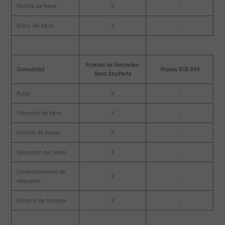
Pastilla de freno
X
-
Disco del freno
X
-
Pruebas de Mercedes-
Comodidad
Prueba ECE R90
Benz StarParts
Ruido
X
-
Vibración de freno
X
-
Chirrido de frenos
X
-
Sensación del pedal
X
-
Comportamiento de
X
-
respuesta
Material de montaje
X
-