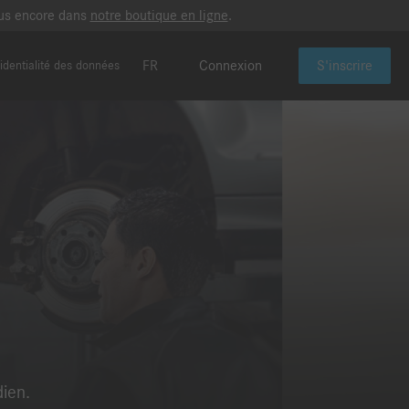
plus encore dans
notre boutique en ligne
.
FR
Connexion
S'inscrire
identialité des données
dien.