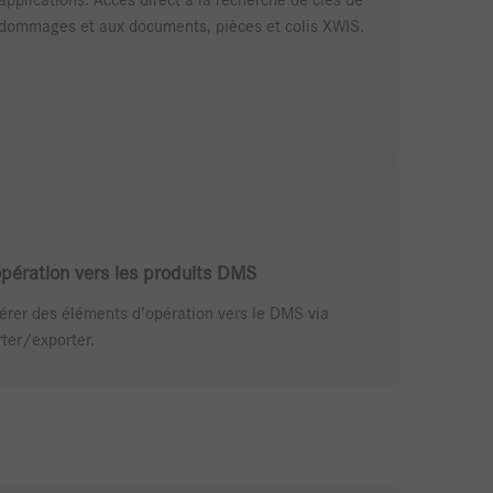
applications. Accès direct à la recherche de clés de
dommages et aux documents, pièces et colis XWIS.
opération vers les produits DMS
férer des éléments d’opération vers le DMS via
rter/exporter.