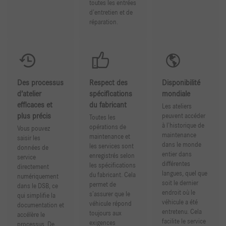
toutes les entrées
d’entretien et de
réparation.
Des processus
Respect des
Disponibilité
d’atelier
spécifications
mondiale
efficaces et
du fabricant
Les ateliers
plus précis
peuvent accéder
Toutes les
à l’historique de
opérations de
Vous pouvez
maintenance
maintenance et
saisir les
dans le monde
les services sont
données de
entier dans
enregistrés selon
service
différentes
les spécifications
directement
langues, quel que
du fabricant. Cela
numériquement
soit le dernier
permet de
dans le DSB, ce
endroit où le
s’assurer que le
qui simplifie la
véhicule a été
véhicule répond
documentation et
entretenu. Cela
toujours aux
accélère le
facilite le service
exigences
processus. De