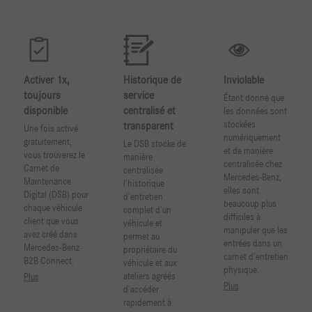
Activer 1x,
Historique de
Inviolable
toujours
service
Étant donné que
disponible
centralisé et
les données sont
stockées
transparent
Une fois activé
numériquement
gratuitement,
Le DSB stocke de
et de manière
vous trouverez le
manière
centralisée chez
Carnet de
centralisée
Mercedes-Benz,
Maintenance
l’historique
elles sont
Digital (DSB) pour
d’entretien
beaucoup plus
chaque véhicule
complet d’un
difficiles à
client que vous
véhicule et
manipuler que les
avez créé dans
permet au
entrées dans un
Mercedes-Benz
propriétaire du
carnet d’entretien
B2B Connect.
véhicule et aux
physique.
ateliers agréés
Plus
Plus
d’accéder
rapidement à