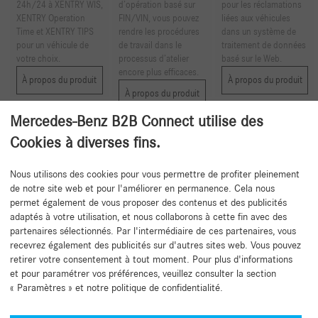
24h/24 à XENTRY WIS,
d’opération basé sur
pour les réclamations
XENTRY Operation
FIN/VIN, vous pouvez
liées aux véhicules
Time et XENTRY TIPS
rendre les procédures
dans un système de
pour un véhicule de
de travail dans le
traitement de données
votre choix.
processus d’atelier
basé sur le Web.
encore plus efficaces.
À propos du produit
À propos du produit
À propos du produit
Mercedes-Benz B2B Connect utilise des
1
2
Cookies à diverses fins.
Nous utilisons des cookies pour vous permettre de profiter pleinement
de notre site web et pour l'améliorer en permanence. Cela nous
Retour au début
permet également de vous proposer des contenus et des publicités
adaptés à votre utilisation, et nous collaborons à cette fin avec des
partenaires sélectionnés. Par l'intermédiaire de ces partenaires, vous
recevrez également des publicités sur d'autres sites web. Vous pouvez
retirer votre consentement à tout moment. Pour plus d'informations
et pour paramétrer vos préférences, veuillez consulter la section
« Paramètres » et notre politique de confidentialité.
Besoin d'aide ?
Mercedes-Benz Global Training