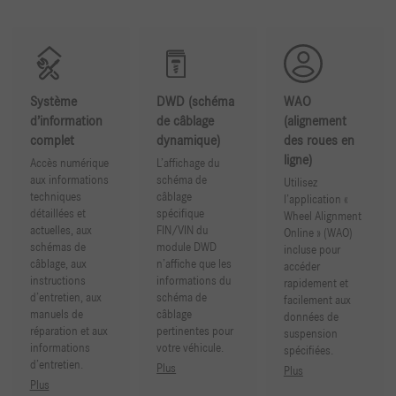
Système
DWD (schéma
WAO
d’information
de câblage
(alignement
complet
dynamique)
des roues en
ligne)
Accès numérique
L’affichage du
aux informations
schéma de
Utilisez
techniques
câblage
l’application «
détaillées et
spécifique
Wheel Alignment
actuelles, aux
FIN/VIN du
Online » (WAO)
schémas de
module DWD
incluse pour
câblage, aux
n’affiche que les
accéder
instructions
informations du
rapidement et
d’entretien, aux
schéma de
facilement aux
manuels de
câblage
données de
réparation et aux
pertinentes pour
suspension
informations
votre véhicule.
spécifiées.
d’entretien.
Plus
Plus
Plus