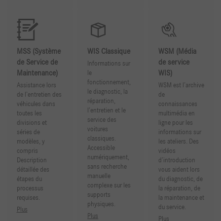
MSS (Système
WIS Classique
WSM (Média
de Service de
de service
Informations sur
Maintenance)
WIS)
le
fonctionnement,
Assistance lors
WSM est l’archive
le diagnostic, la
de l’entretien des
de
réparation,
véhicules dans
connaissances
l’entretien et le
toutes les
multimédia en
service des
divisions et
ligne pour les
voitures
séries de
informations sur
classiques.
modèles, y
les ateliers. Des
Accessible
compris
vidéos
numériquement,
Description
d’introduction
sans recherche
détaillée des
vous aident lors
manuelle
étapes du
du diagnostic, de
complexe sur les
processus
la réparation, de
supports
requises.
la maintenance et
physiques.
du service.
Plus
Plus
Plus