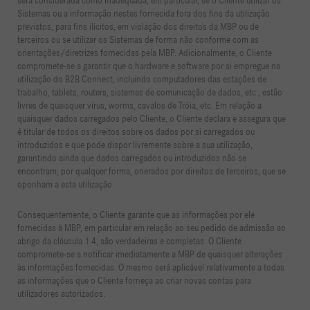
será considerada como inadequada, em particular, se o Cliente utilizar os
Sistemas ou a informação nestes fornecida fora dos fins da utilização
previstos, para fins ilícitos, em violação dos direitos da MBP ou de
terceiros ou se utilizar os Sistemas de forma não conforme com as
orientações/diretrizes fornecidas pela MBP. Adicionalmente, o Cliente
compromete-se a garantir que o hardware e software por si empregue na
utilização do B2B Connect, incluindo computadores das estações de
trabalho, tablets, routers, sistemas de comunicação de dados, etc., estão
livres de quaisquer vírus, worms, cavalos de Tróia, etc. Em relação a
quaisquer dados carregados pelo Cliente, o Cliente declara e assegura que
é titular de todos os direitos sobre os dados por si carregados ou
introduzidos e que pode dispor livremente sobre a sua utilização,
garantindo ainda que dados carregados ou introduzidos não se
encontram, por qualquer forma, onerados por direitos de terceiros, que se
oponham a esta utilização.
Consequentemente, o Cliente garante que as informações por ele
fornecidas à MBP, em particular em relação ao seu pedido de admissão ao
abrigo da cláusula 1.4, são verdadeiras e completas. O Cliente
compromete-se a notificar imediatamente a MBP de quaisquer alterações
às informações fornecidas. O mesmo será aplicável relativamente a todas
as informações que o Cliente forneça ao criar novas contas para
utilizadores autorizados.