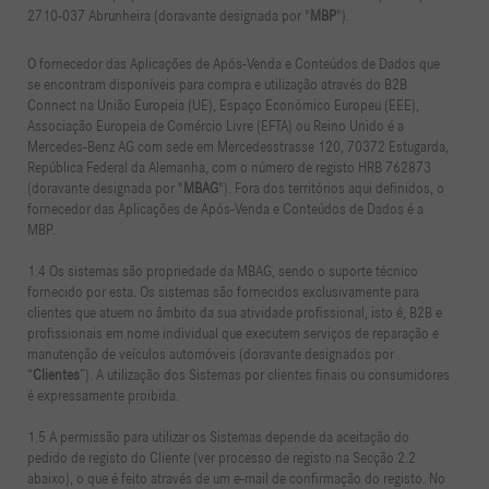
2710-037 Abrunheira (doravante designada por "
MBP
").
O fornecedor das Aplicações de Após-Venda e Conteúdos de Dados que
se encontram disponíveis para compra e utilização através do B2B
Connect na União Europeia (UE), Espaço Económico Europeu (EEE),
Associação Europeia de Comércio Livre (EFTA) ou Reino Unido é a
Mercedes-Benz AG com sede em Mercedesstrasse 120, 70372 Estugarda,
República Federal da Alemanha, com o número de registo HRB 762873
(doravante designada por "
MBAG
"). Fora dos territórios aqui definidos, o
fornecedor das Aplicações de Após-Venda e Conteúdos de Dados é a
MBP.
1.4 Os sistemas são propriedade da MBAG, sendo o suporte técnico
fornecido por esta. Os sistemas são fornecidos exclusivamente para
clientes que atuem no âmbito da sua atividade profissional, isto é, B2B e
profissionais em nome individual que executem serviços de reparação e
manutenção de veículos automóveis (doravante designados por
“
Clientes
”). A utilização dos Sistemas por clientes finais ou consumidores
é expressamente proibida.
1.5 A permissão para utilizar os Sistemas depende da aceitação do
pedido de registo do Cliente (ver processo de registo na Secção 2.2
abaixo), o que é feito através de um e-mail de confirmação do registo. No