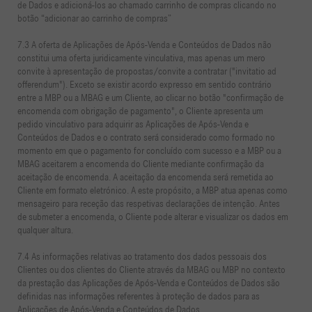
de Dados e adicioná-los ao chamado carrinho de compras clicando no
botão “adicionar ao carrinho de compras”
7.3 A oferta de Aplicações de Após-Venda e Conteúdos de Dados não
constitui uma oferta juridicamente vinculativa, mas apenas um mero
convite à apresentação de propostas/convite a contratar ("invitatio ad
offerendum"). Exceto se existir acordo expresso em sentido contrário
entre a MBP ou a MBAG e um Cliente, ao clicar no botão "confirmação de
encomenda com obrigação de pagamento", o Cliente apresenta um
pedido vinculativo para adquirir as Aplicações de Após-Venda e
Conteúdos de Dados e o contrato será considerado como formado no
momento em que o pagamento for concluído com sucesso e a MBP ou a
MBAG aceitarem a encomenda do Cliente mediante confirmação da
aceitação de encomenda. A aceitação da encomenda será remetida ao
Cliente em formato eletrónico. A este propósito, a MBP atua apenas como
mensageiro para receção das respetivas declarações de intenção. Antes
de submeter a encomenda, o Cliente pode alterar e visualizar os dados em
qualquer altura.
7.4 As informações relativas ao tratamento dos dados pessoais dos
Clientes ou dos clientes do Cliente através da MBAG ou MBP no contexto
da prestação das Aplicações de Após-Venda e Conteúdos de Dados são
definidas nas informações referentes à proteção de dados para as
Aplicações de Após-Venda e Conteúdos de Dados.