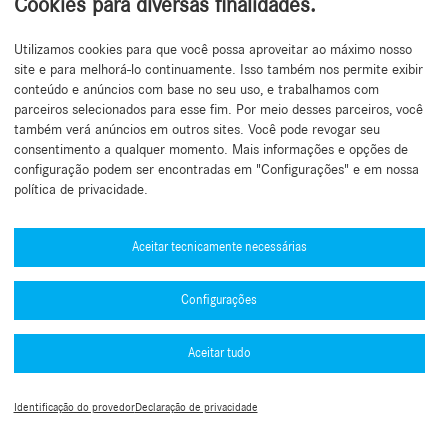
Cookies para diversas finalidades.
moderação tomada, devidamente fundamentada.
Utilizamos cookies para que você possa aproveitar ao máximo nosso
site e para melhorá-lo continuamente. Isso também nos permite exibir
conteúdo e anúncios com base no seu uso, e trabalhamos com
parceiros selecionados para esse fim. Por meio desses parceiros, você
também verá anúncios em outros sites. Você pode revogar seu
Reclamações relativamente a, ou questões sobre decisões de moderação
consentimento a qualquer momento. Mais informações e opções de
ao abrigo do Regulamento dos Serviços Digitais, podem ser remetidas
configuração podem ser encontradas em "Configurações" e em nossa
para o endereço de contacto definido no número 3.2. O Utilizador terá de
política de privacidade.
especificar a decisão a que se reporta (por exemplo, indicando a data, o
assunto e/ou o número do processo), bem como a natureza da oposição
ou os elementos que deveriam ter sido objeto de uma explicação mais
Aceitar tecnicamente necessárias
pormenorizada.
Configurações
As reclamações que não possam ser resolvidas através dos processos
acima descritos podem ser apresentadas e tramitadas por recurso a vias
de resolução extrajudicial/alternativa de litígios. Sempre que necessário,
Aceitar tudo
as informações relativas ao acesso a uma entidade de resolução
extrajudicial/alternativa de litígios serão disponibilizadas no sítio Web
B2B na rubrica "avisos legais". Independentemente do recurso a tais
Identificação do provedor
Declaração de privacidade
entidades, é sempre possível recorrer aos tribunais competentes.