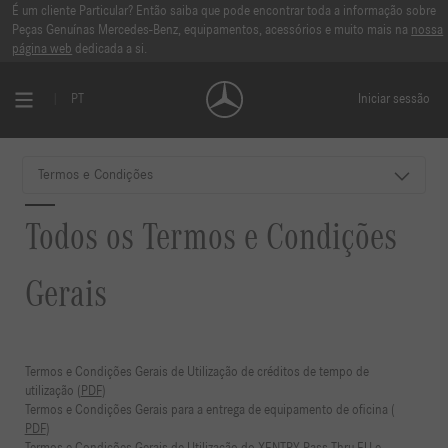
É um cliente Particular? Então saiba que pode encontrar toda a informação sobre
Peças Genuínas Mercedes-Benz, equipamentos, acessórios e muito mais na
nossa
página web
dedicada a si.
PT
Iniciar sessão
Termos e Condições
Todos os Termos e Condições
Gerais
Termos e Condições Gerais de Utilização de créditos de tempo de
utilização (
PDF
)
Termos e Condições Gerais para a entrega de equipamento de oficina (
PDF
)