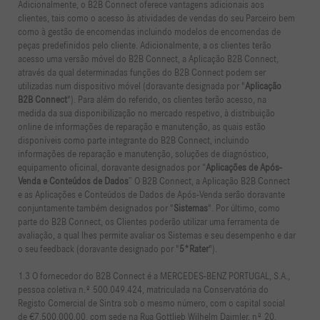
Adicionalmente, o B2B Connect oferece vantagens adicionais aos
clientes, tais como o acesso às atividades de vendas do seu Parceiro bem
como à gestão de encomendas incluindo modelos de encomendas de
peças predefinidos pelo cliente. Adicionalmente, a os clientes terão
acesso uma versão móvel do B2B Connect, a Aplicação B2B Connect,
através da qual determinadas funções do B2B Connect podem ser
utilizadas num dispositivo móvel (doravante designada por "
Aplicação
B2B Connect
"). Para além do referido, os clientes terão acesso, na
medida da sua disponibilização no mercado respetivo, à distribuição
online de informações de reparação e manutenção, as quais estão
disponíveis como parte integrante do B2B Connect, incluindo
informações de reparação e manutenção, soluções de diagnóstico,
equipamento oficinal, doravante designados por “
Aplicações de Após-
Venda e Conteúdos de Dados
” O B2B Connect, a Aplicação B2B Connect
e as Aplicações e Conteúdos de Dados de Após-Venda serão doravante
conjuntamente também designados por "
Sistemas
". Por último, como
parte do B2B Connect, os Clientes poderão utilizar uma ferramenta de
avaliação, a qual lhes permite avaliar os Sistemas e seu desempenho e dar
o seu feedback (doravante designado por "
5*Rater
").
1.3 O fornecedor do B2B Connect é a MERCEDES-BENZ PORTUGAL, S.A.,
pessoa coletiva n.º 500.049.424, matriculada na Conservatória do
Registo Comercial de Sintra sob o mesmo número, com o capital social
de €7.500.000,00, com sede na Rua Gottlieb Wilhelm Daimler, nº 20,