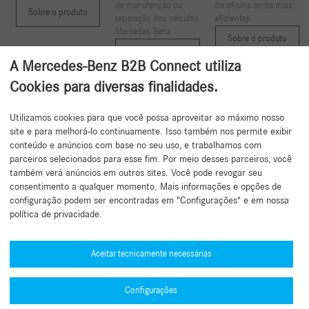
de manutenção ou
de oficina ainda mais
Sobre o produto
reparação dos veículos
eficientes.
Mercedes-Benz.
Sobre o produto
Sobre o produto
1
2
A Mercedes-Benz B2B Connect utiliza
Cookies para diversas finalidades.
Utilizamos cookies para que você possa aproveitar ao máximo nosso
Voltar ao topo
site e para melhorá-lo continuamente. Isso também nos permite exibir
conteúdo e anúncios com base no seu uso, e trabalhamos com
parceiros selecionados para esse fim. Por meio desses parceiros, você
também verá anúncios em outros sites. Você pode revogar seu
consentimento a qualquer momento. Mais informações e opções de
configuração podem ser encontradas em "Configurações" e em nossa
política de privacidade.
Precisa de ajuda?
Mercedes-Benz Global Training
Aceitar tecnicamente necessárias
Notícias
Configurações
Outras informações
B2B Connect Mobile App