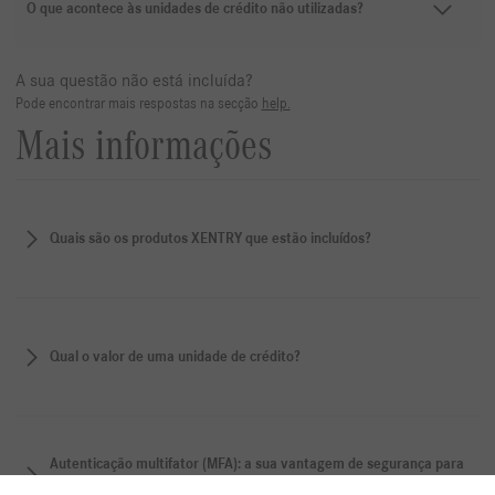
O que acontece às unidades de crédito não utilizadas?
A sua questão não está incluída?
Pode encontrar mais respostas na secção
help.
Mais informações
Quais são os produtos XENTRY que estão incluídos?
Qual o valor de uma unidade de crédito?
Autenticação multifator (MFA): a sua vantagem de segurança para
todas as aplicações XENTRY.