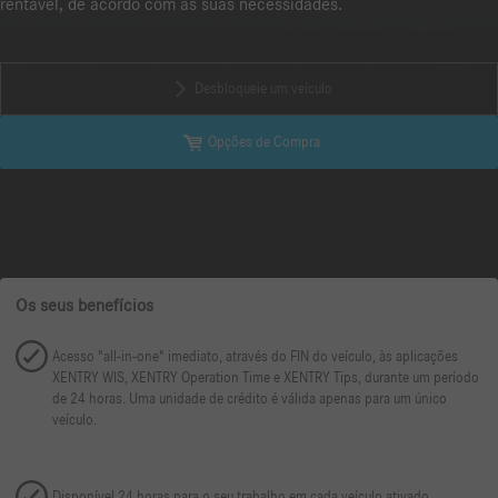
rentável, de acordo com as suas necessidades.
Desbloqueie um veículo
Opções de Compra
Os seus benefícios
Acesso "all-in-one" imediato, através do FIN do veículo, às aplicações
XENTRY WIS, XENTRY Operation Time e XENTRY Tips, durante um período
de 24 horas. Uma unidade de crédito é válida apenas para um único
veículo.
Disponível 24 horas para o seu trabalho em cada veículo ativado