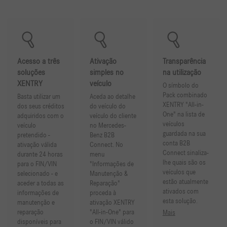
Acesso a três
Ativação
Transparência
soluções
simples no
na utilização
XENTRY
veículo
O símbolo do
Pack combinado
Basta utilizar um
Aceda ao detalhe
XENTRY "All-in-
dos seus créditos
do veículo do
One" na lista de
adquiridos com o
veículo do cliente
veículos
veículo
no Mercedes-
guardada na sua
pretendido -
Benz B2B
conta B2B
ativação válida
Connect. No
Connect sinaliza-
durante 24 horas
menu
lhe quais são os
para o FIN/VIN
"Informações de
veículos que
selecionado - e
Manutenção &
estão atualmente
aceder a todas as
Reparação"
ativados com
informações de
proceda à
esta solução.
manutenção e
ativação XENTRY
reparação
"All-in-One" para
Mais
disponíveis para
o FIN/VIN válido