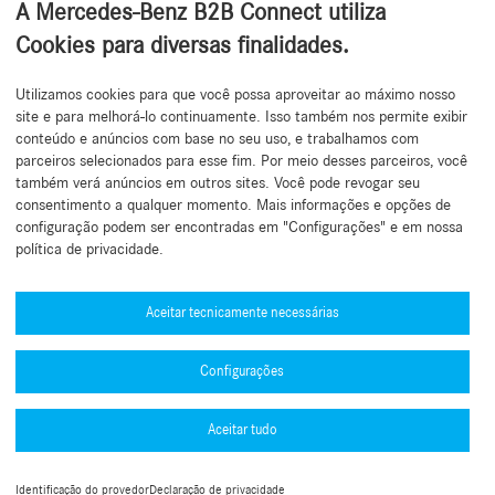
A Mercedes-Benz B2B Connect utiliza
Cookies para diversas finalidades.
Utilizamos cookies para que você possa aproveitar ao máximo nosso
Voltar ao topo
site e para melhorá-lo continuamente. Isso também nos permite exibir
conteúdo e anúncios com base no seu uso, e trabalhamos com
parceiros selecionados para esse fim. Por meio desses parceiros, você
também verá anúncios em outros sites. Você pode revogar seu
consentimento a qualquer momento. Mais informações e opções de
configuração podem ser encontradas em "Configurações" e em nossa
política de privacidade.
Precisa de ajuda?
Mercedes-Benz Global Training
Aceitar tecnicamente necessárias
Notícias
Configurações
Outras informações
B2B Connect Mobile App
Aceitar tudo
Política de Privacidade B2B Connect
Números de aprovação de tipo (PDF)
Informações Legais
Termos e Condições
Guia de autenticação Multifator (MFA)
Identificação do provedor
Declaração de privacidade