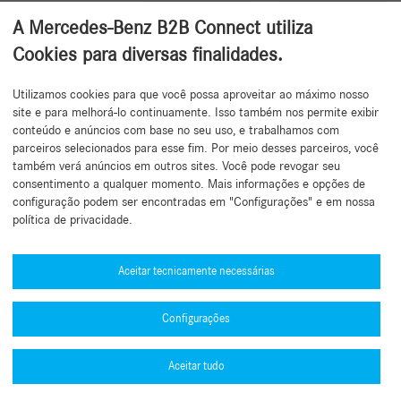
A Mercedes-Benz B2B Connect utiliza
Cookies para diversas finalidades.
Utilizamos cookies para que você possa aproveitar ao máximo nosso
Voltar ao topo
site e para melhorá-lo continuamente. Isso também nos permite exibir
conteúdo e anúncios com base no seu uso, e trabalhamos com
parceiros selecionados para esse fim. Por meio desses parceiros, você
também verá anúncios em outros sites. Você pode revogar seu
consentimento a qualquer momento. Mais informações e opções de
configuração podem ser encontradas em "Configurações" e em nossa
política de privacidade.
Precisa de ajuda?
Mercedes-Benz Global Training
Aceitar tecnicamente necessárias
Notícias
Configurações
Outras informações
B2B Connect Mobile App
Aceitar tudo
Política de Privacidade B2B Connect
Números de aprovação de tipo (PDF)
Informações Legais