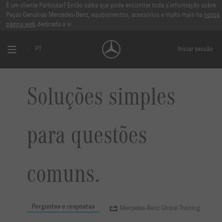
É um cliente Particular? Então saiba que pode encontrar toda a informação sobre
Peças Genuínas Mercedes-Benz, equipamentos, acessórios e muito mais na
nossa
página web
dedicada a si.
PT
Iniciar sessão
Soluções simples
para questões
comuns.
Perguntas e respostas
Mercedes-Benz Global Training