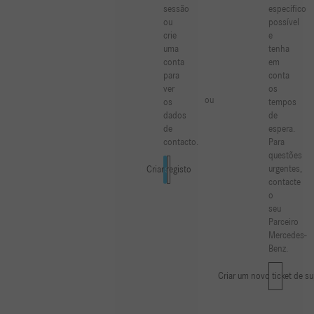
sessão
específico
ou
possível
crie
e
uma
tenha
conta
em
para
conta
ver
os
ou
os
tempos
dados
de
de
espera.
contacto.
Para
questões
urgentes,
Iniciar sessão
Criar registo
contacte
o
seu
Parceiro
Mercedes-
Benz.
Criar um novo ticket de s