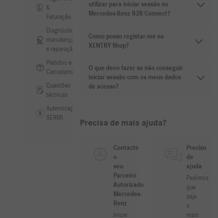
utilizar para iniciar sessão no
&
Mercedes-Benz B2B Connect?
Faturação
Diagnóstico,
Como posso registar-me na
manutenção
XENTRY Shop?
e reparação
Pedidos e
O que devo fazer se não conseguir
Cancelamentos
iniciar sessão com os meus dados
Questões
de acesso?
técnicas
Autenticação
SERMI
Precisa de mais ajuda?
Contacte
Preciso
o
de
seu
ajuda
Parceiro
Pedimos
Autorizado
que
Mercedes-
seja
Benz
o
Inicie
mais