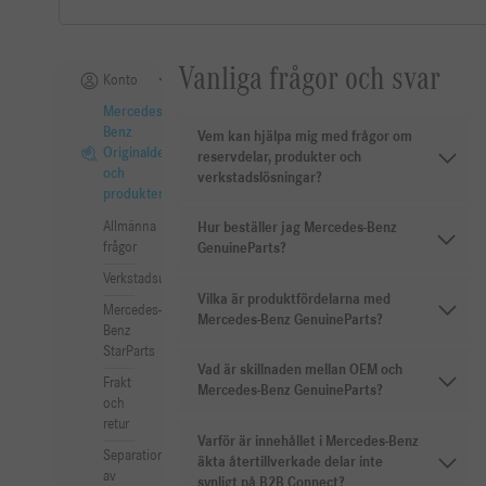
Vanliga frågor och svar
Konto
Mercedes-
Benz
Vem kan hjälpa mig med frågor om
Originaldelar
reservdelar, produkter och
och
verkstadslösningar?
produkter
Allmänna
Hur beställer jag Mercedes-Benz
frågor
GenuineParts?
Verkstadsutrustning
Vilka är produktfördelarna med
Mercedes-
Mercedes-Benz GenuineParts?
Benz
StarParts
Vad är skillnaden mellan OEM och
Frakt
Mercedes-Benz GenuineParts?
och
retur
Varför är innehållet i Mercedes-Benz
Separation
äkta återtillverkade delar inte
av
synligt på B2B Connect?