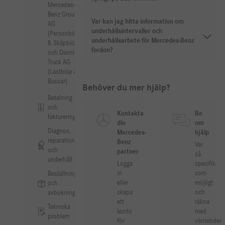
Mercedes-
Benz Group
Var kan jag hitta information om
AG
underhållsintervaller och
(Personbilar
underhållsarbete för Mercedes-Benz
& Skåpbilar)
fordon?
och Daimler
Truck AG
(Lastbilar &
Bussar)
Behöver du mer hjälp?
Betalning
och
Kontakta
Be
fakturering
din
om
Diagnos,
Mercedes-
hjälp
reparation
Benz
Var
och
partner
så
underhåll
Logga
specifik
in
som
Beställningar
eller
möjligt
och
skapa
och
avbokningar
ett
räkna
Tekniska
konto
med
problem
för
väntetider.