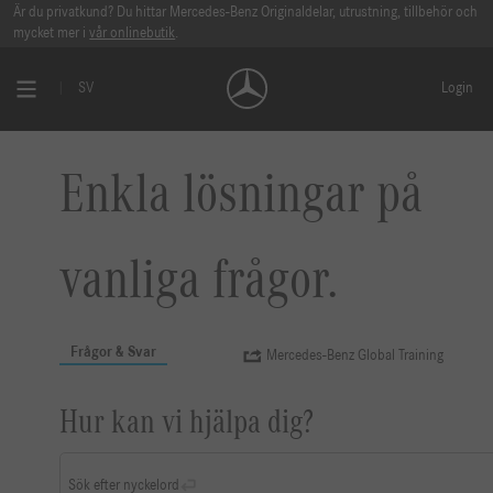
Är du privatkund? Du hittar Mercedes-Benz Originaldelar, utrustning, tillbehör och
mycket mer i
vår onlinebutik
.
SV
Login
Enkla lösningar på
vanliga frågor.
Frågor & Svar
Mercedes-Benz Global Training
Hur kan vi hjälpa dig?
Sök efter nyckelord