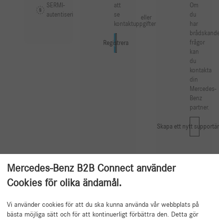
SERMI-
att
Om
autentisering
se
du
eller
kontaktuppgifterna.
har
brådskand
frågor
Registrera
Login
kan
du
kontakta
din
Mercedes-
Benz
partner.
Skapa ett nytt supportä
Mercedes-Benz B2B Connect använder
Cookies för olika ändamål.
Vi använder cookies för att du ska kunna använda vår webbplats på
Tillbaka till början
bästa möjliga sätt och för att kontinuerligt förbättra den. Detta gör