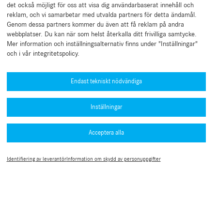
det också möjligt för oss att visa dig användarbaserat innehåll och
reklam, och vi samarbetar med utvalda partners för detta ändamål.
Genom dessa partners kommer du även att få reklam på andra
webbplatser. Du kan när som helst återkalla ditt frivilliga samtycke.
Mer information och inställningsalternativ finns under "Inställningar"
och i vår integritetspolicy.
Behöver du hjälp?
Mercedes-Benz Global Training
Endast tekniskt nödvändiga
Nyheter
Inställningar
Övrig information
Kollektion & tillbehör
Acceptera alla
Sekretesspolicy för B2B Connect
Typgodkännandenummer (PDF)
Juridiska meddelanden
Användarvillkor
MFA-guide
Identifiering av leverantör
Information om skydd av personuppgifter
Cookie-inställningar