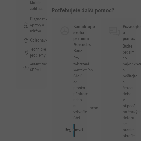
Mobilní
aplikace
Potřebujete další pomoc?
Diagnostika,
opravy a
Kontaktujte
Požádejte
údržba
svého
o
partnera
pomoc
Objednávky
Mercedes-
Buďte
Technické
Benz
prosím
problémy
Pro
co
Autentizace
zobrazení
nejkonkrét
SERMI
kontaktních
a
údajů
počítejte
se
s
prosím
čekací
přihlaste
dobou.
nebo
V
si
případě
nebo
vytvořte
naléhavýc
účet.
dotazů
se
prosím
Přihlásit se
Registrovat
obraťte