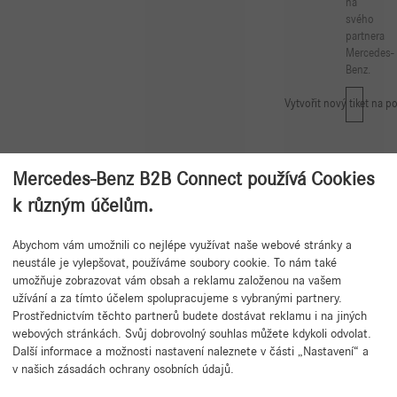
na
svého
partnera
Mercedes-
Benz.
Vytvořit nový tiket na p
Mercedes-Benz B2B Connect používá Cookies
k různým účelům.
Abychom vám umožnili co nejlépe využívat naše webové stránky a
Zpět na začátek
neustále je vylepšovat, používáme soubory cookie. To nám také
umožňuje zobrazovat vám obsah a reklamu založenou na vašem
užívání a za tímto účelem spolupracujeme s vybranými partnery.
Prostřednictvím těchto partnerů budete dostávat reklamu i na jiných
webových stránkách. Svůj dobrovolný souhlas můžete kdykoli odvolat.
Další informace a možnosti nastavení naleznete v části „Nastavení“ a
v našich zásadách ochrany osobních údajů.
Potřebujete pomoc?