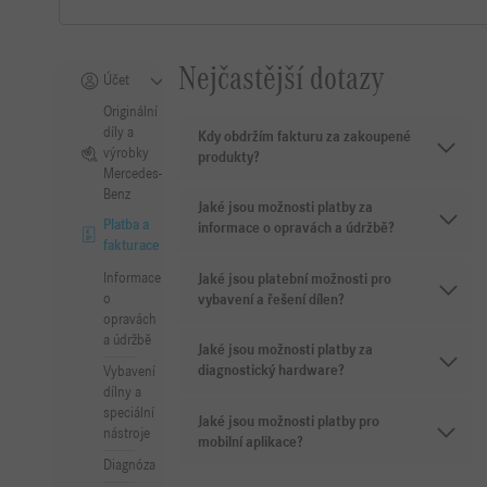
Nejčastější dotazy
Účet
Originální
díly a
Kdy obdržím fakturu za zakoupené
výrobky
produkty?
Mercedes-
Benz
Jaké jsou možnosti platby za
Platba a
informace o opravách a údržbě?
fakturace
Informace
Jaké jsou platební možnosti pro
o
vybavení a řešení dílen?
opravách
a údržbě
Jaké jsou možnosti platby za
diagnostický hardware?
Vybavení
dílny a
speciální
Jaké jsou možnosti platby pro
nástroje
mobilní aplikace?
Diagnóza