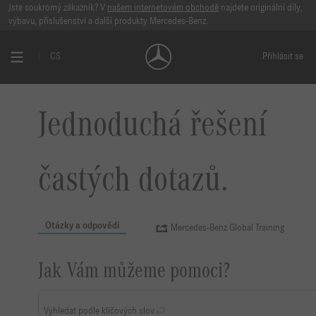
Jste soukromý zákazník? V
našem internetovém obchodě
najdete originální díly,
výbavu, příslušenství a další produkty Mercedes-Benz.
CS
Přihlásit se
Jednoduchá řešení
častých dotazů.
Otázky a odpovědi
Mercedes-Benz Global Training
Jak Vám můžeme pomoci?
Vyhledat podle klíčových slov